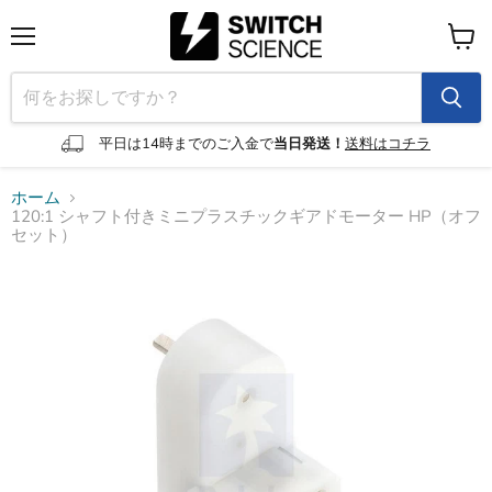
メ
カ
ニ
ー
ュ
ト
ー
を
見
平日は14時までのご入金で
当日発送！
送料はコチラ
る
ホーム
120:1 シャフト付きミニプラスチックギアドモーター HP（オフ
セット）