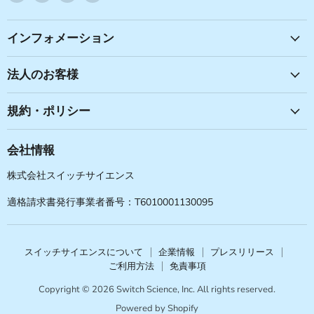
で
で
で
で
見
見
見
見
つ
つ
つ
つ
インフォメーション
け
け
け
け
て
て
て
て
法人のお客様
く
く
く
く
だ
だ
だ
だ
規約・ポリシー
さ
さ
さ
さ
い
い
い
い
会社情報
株式会社スイッチサイエンス
適格請求書発行事業者番号：T6010001130095
スイッチサイエンスについて
企業情報
プレスリリース
ご利用方法
免責事項
Copyright © 2026 Switch Science, Inc. All rights reserved.
Powered by Shopify