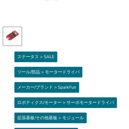
ステータス > SALE
ツール/部品 > モータードライバ
メーカー/ブランド > SparkFun
ロボティクス/モーター > サーボモータードライバ
拡張基板/その他基板 > モジュール