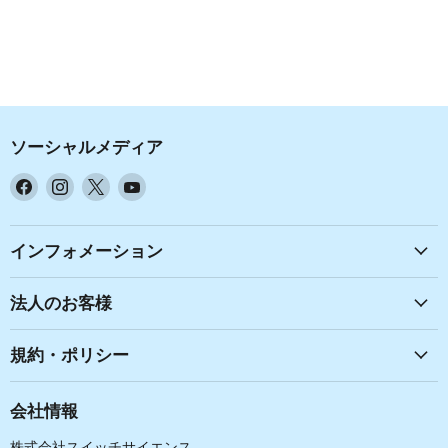
ソーシャルメディア
Facebook
Instagram
X
YouTube
で
で
で
で
見
見
見
見
つ
つ
つ
つ
インフォメーション
け
け
け
け
て
て
て
て
法人のお客様
く
く
く
く
だ
だ
だ
だ
規約・ポリシー
さ
さ
さ
さ
い
い
い
い
会社情報
株式会社スイッチサイエンス