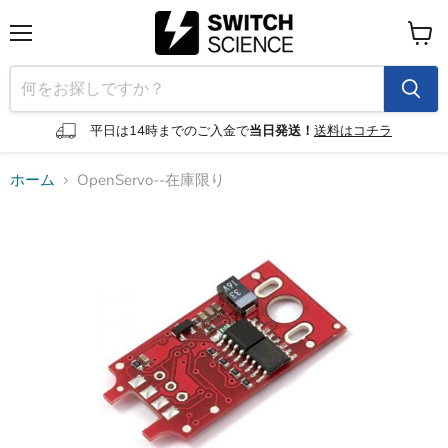
メ
カ
ニ
ー
ュ
ト
ー
を
見
平日は14時までのご入金で
当日発送！
送料はコチラ
る
ホーム
OpenServo--在庫限り