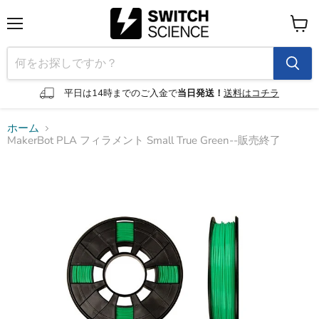
メ
カ
ニ
ー
ュ
ト
ー
を
見
平日は14時までのご入金で
当日発送！
送料はコチラ
る
ホーム
MakerBot PLA フィラメント Small True Green--販売終了