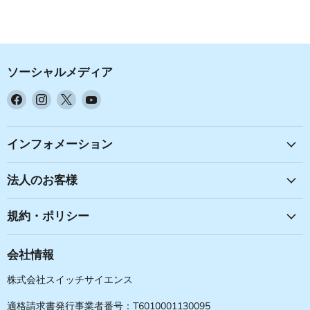
ソーシャルメディア
Facebook
Instagram
X
YouTube
で
で
で
で
見
見
見
見
つ
つ
つ
つ
インフォメーション
け
け
け
け
て
て
て
て
法人のお客様
く
く
く
く
だ
だ
だ
だ
規約・ポリシー
さ
さ
さ
さ
い
い
い
い
会社情報
株式会社スイッチサイエンス
適格請求書発行事業者番号：T6010001130095