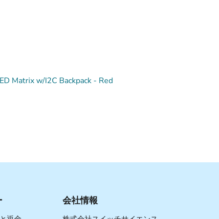
LED Matrix w/I2C Backpack - Red
ー
会社情報