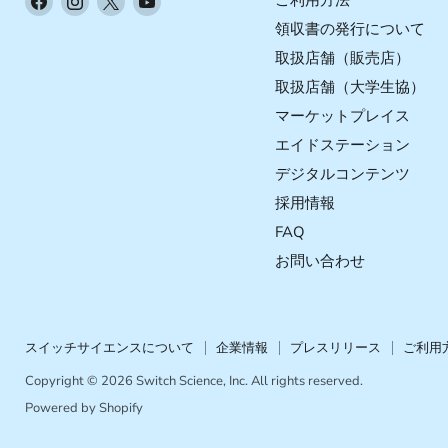
ご利用方法
で
で
で
で
領収書の発行について
見
見
見
見
取扱店舗（販売店）
つ
つ
つ
つ
取扱店舗（大学生協）
け
け
け
け
マーケットプレイス
て
て
て
て
く
く
く
く
エイドステーション
だ
だ
だ
だ
デジタルコンテンツ
さ
さ
さ
さ
採用情報
い
い
い
い
FAQ
お問い合わせ
スイッチサイエンスについて
企業情報
プレスリリース
ご利用
Copyright © 2026 Switch Science, Inc. All rights reserved.
Powered by Shopify