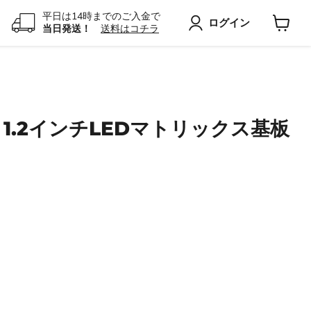
平日は14時までのご入金で
ログイン
当日発送！
送料はコチラ
カ
ー
ト
を
見
る
8x8 1.2インチLEDマトリックス基板