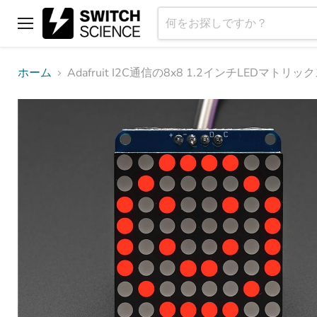
メ
ニ
ュ
ホーム
Adafruit I2C通信の8x8 1.2インチLEDマト
ー