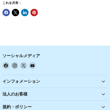
これを共有：
ソーシャルメディア
Facebook
Instagram
X
YouTube
で
で
で
で
見
見
見
見
つ
つ
つ
つ
インフォメーション
け
け
け
け
て
て
て
て
法人のお客様
く
く
く
く
だ
だ
だ
だ
規約・ポリシー
さ
さ
さ
さ