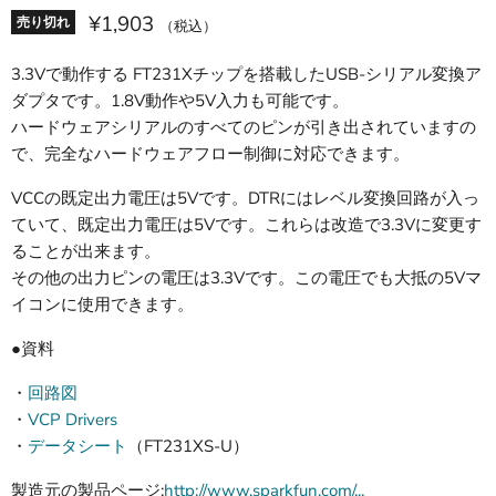
¥1,903
売り切れ
（税込）
3.3Vで動作する FT231Xチップを搭載したUSB-シリアル変換ア
ダプタです。1.8V動作や5V入力も可能です。
ハードウェアシリアルのすべてのピンが引き出されていますの
で、完全なハードウェアフロー制御に対応できます。
VCCの既定出力電圧は5Vです。DTRにはレベル変換回路が入っ
ていて、既定出力電圧は5Vです。これらは改造で3.3Vに変更す
ることが出来ます。
その他の出力ピンの電圧は3.3Vです。この電圧でも大抵の5Vマ
イコンに使用できます。
●資料
・
回路図
・
VCP Drivers
・
データシート
（FT231XS-U）
製造元の製品ページ:
http://www.sparkfun.com/...