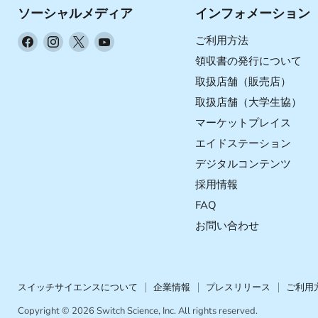
ソーシャルメディア
インフォメーション
Facebook
Instagram
X
YouTube
ご利用方法
で
で
で
で
領収書の発行について
見
見
見
見
取扱店舗（販売店）
つ
つ
つ
つ
取扱店舗（大学生協）
け
け
け
け
マーケットプレイス
て
て
て
て
く
く
く
く
エイドステーション
だ
だ
だ
だ
デジタルコンテンツ
さ
さ
さ
さ
採用情報
い
い
い
い
FAQ
お問い合わせ
スイッチサイエンスについて
企業情報
プレスリリース
ご利用
Copyright © 2026 Switch Science, Inc. All rights reserved.