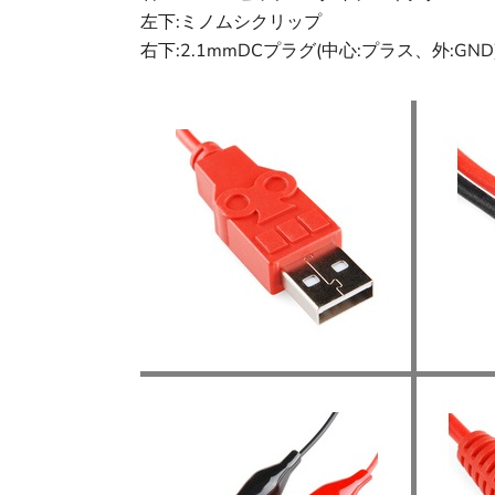
左下:ミノムシクリップ
右下:2.1mmDCプラグ(中心:プラス、外:GND