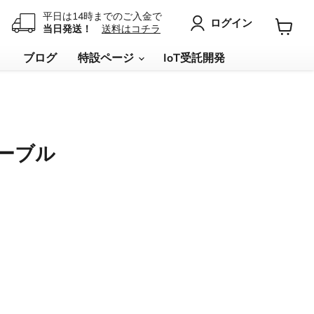
平日は14時までのご入金で
ログイン
当日発送！
送料はコチラ
カ
ー
リ
ブログ
特設ページ
IoT受託開発
ト
を
見
る
ケーブル