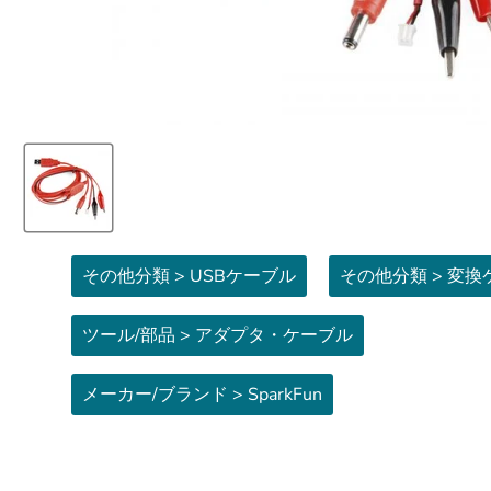
その他分類 > USBケーブル
その他分類 > 変
ツール/部品 > アダプタ・ケーブル
メーカー/ブランド > SparkFun