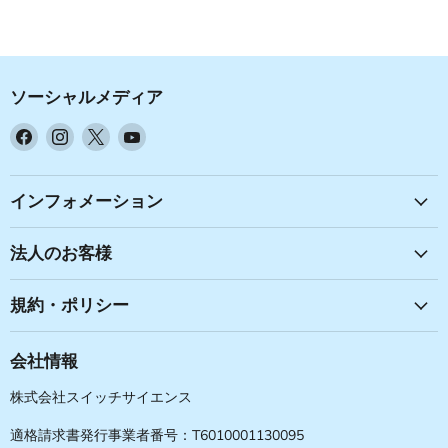
ソーシャルメディア
Facebook
Instagram
X
YouTube
で
で
で
で
見
見
見
見
つ
つ
つ
つ
インフォメーション
け
け
け
け
て
て
て
て
法人のお客様
く
く
く
く
だ
だ
だ
だ
規約・ポリシー
さ
さ
さ
さ
い
い
い
い
会社情報
株式会社スイッチサイエンス
適格請求書発行事業者番号：T6010001130095