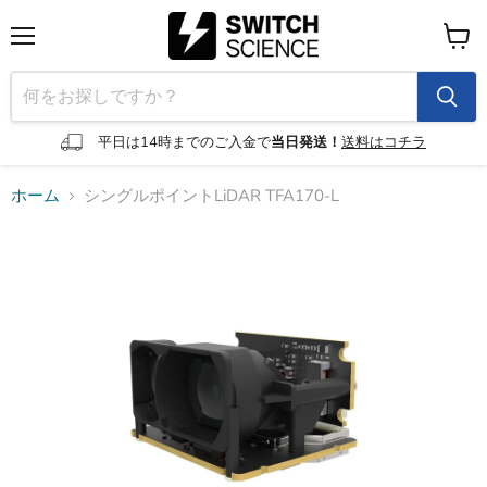
メ
カ
ニ
ー
ュ
ト
ー
を
見
平日は14時までのご入金で
当日発送！
送料はコチラ
る
ホーム
シングルポイントLiDAR TFA170-L