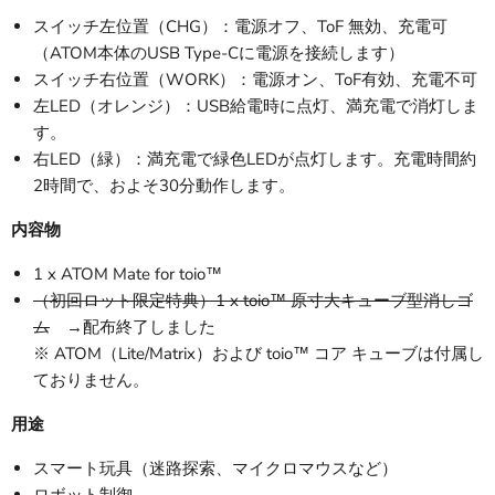
スイッチ左位置（CHG）：電源オフ、ToF 無効、充電可
（ATOM本体のUSB Type-Cに電源を接続します）
スイッチ右位置（WORK）：電源オン、ToF有効、充電不可
左LED（オレンジ）：USB給電時に点灯、満充電で消灯しま
す。
右LED（緑）：満充電で緑色LEDが点灯します。充電時間約
2時間で、およそ30分動作します。
内容物
1 x ATOM Mate for toio™
（初回ロット限定特典）1 x toio™ 原寸大キューブ型消しゴ
ム
→配布終了しました
※ ATOM（Lite/Matrix）および toio™ コア キューブは付属し
ておりません。
用途
スマート玩具（迷路探索、マイクロマウスなど）