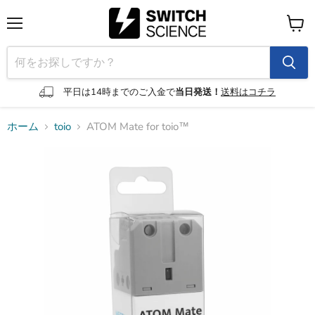
メ
カ
ニ
ー
ュ
ト
ー
を
見
平日は14時までのご入金で
当日発送！
送料はコチラ
る
ホーム
toio
ATOM Mate for toio™