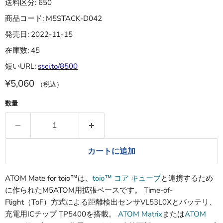
送料区分: 650
商品コード: M5STACK-D042
発売日: 2022-11-15
在庫数: 45
短いURL:
ssci.to/8500
¥5,060
（税込）
数量
カートに追加
ATOM Mate for toio™は、
toio™ コア キューブ
と連携するため
に作られたM5ATOM用拡張ベースです。 Time-of-
Flight（ToF）方式による距離検出センサVL53L0Xとバッテリ、
充電用ICチップ TP5400を搭載。
ATOM Matrix
または
ATOM