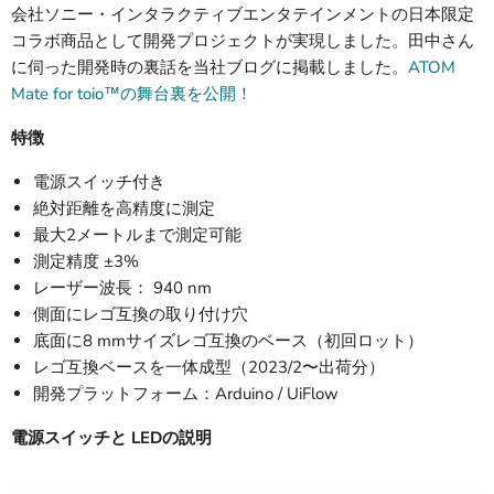
会社ソニー・インタラクティブエンタテインメントの日本限定
コラボ商品として開発プロジェクトが実現しました。田中さん
に伺った開発時の裏話を当社ブログに掲載しました。
ATOM
Mate for toio™の舞台裏を公開！
特徴
電源スイッチ付き
絶対距離を高精度に測定
最大2メートルまで測定可能
測定精度 ±3%
レーザー波長： 940 nm
側面にレゴ互換の取り付け穴
底面に8 mmサイズレゴ互換のベース（初回ロット）
レゴ互換ベースを一体成型（2023/2〜出荷分）
開発プラットフォーム：Arduino / UiFlow
電源スイッチと LEDの説明