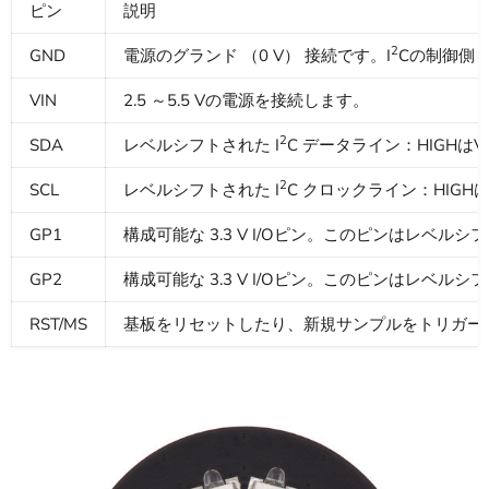
ピン
説明
2
GND
電源のグランド （0 V） 接続です。I
Cの制御側
VIN
2.5 ～5.5 Vの電源を接続します。
2
SDA
レベルシフトされた I
C データライン：HIGHは
2
SCL
レベルシフトされた I
C クロックライン：HIGH
GP1
構成可能な 3.3 V I/Oピン。このピンはレベル
GP2
構成可能な 3.3 V I/Oピン。このピンはレベル
RST/MS
基板をリセットしたり、新規サンプルをトリガー