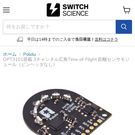
メ
カ
ニ
ー
ュ
ト
ー
を
見
平日は14時までのご入金で
当日発送！
送料はコチラ
る
ホーム
Pololu
OPT3101搭載 3チャンネル広角Time-of-Flight 距離センサモジ
ュール（ピンヘッダなし）