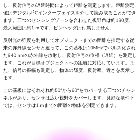
し、反射信号の遅延時間によって距離を測定します。距離測定
2
値はデジタルI
Cインターフェイスを介して読み取ることができ
ます。三つのセンシングゾーンを合わせた視野角は約180度、
最大範囲は約1 mです。ピンヘッダは付属しません。
反射光の強度を利用してオブジェクトまでの距離を推定する従
来の赤外線センサと違って、この基板は10MHzでパルス化され
た940 nmの赤外線を放射し、反射信号の位相（遅延）を測定し
ます。これが目標オブジェクトへの距離に対応しています。ま
た、信号の振幅も測定し、物体の輝度、反射率、近さを表示し
ます。
この基板にはそれぞれ約50°から60°をカバーする三つのチャン
ネルがあり、センサは広い視野をカバーします。良好な条件下
では、センサは1 mまでの距離の物体を測定できます。