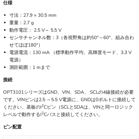
仕様
寸法：27.9 × 30.5 mm
重量：2.7 g
動作電圧： 2.5 V～ 5.5 V
センサチャンネル数：3（各視野角は約50°～60°、組み合わ
せてほぼ180°）
電源電流：130 mA （標準動作平均、高輝度モード、3.3 V
電源）
測距範囲：1 mまで
接続
OPT3101シリーズはGND、VIN、SDA、 SCLの4線接続が必要
です。VINピンは2.5 ～5.5 V電源に、GNDは0ボルトに接続して
2
ください。基板のI
Cピン（SCLとSDAは、VINと同一ロジック
2
レベルで動作するI
Cバスと接続してください。
ピン配置