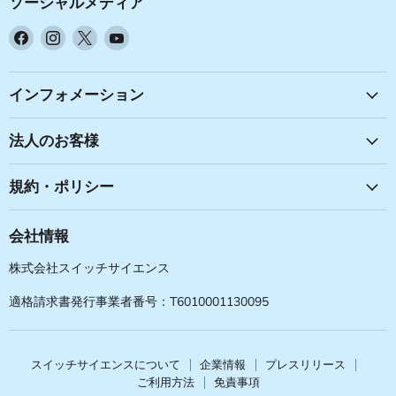
ソーシャルメディア
Facebook
Instagram
X
YouTube
で
で
で
で
見
見
見
見
つ
つ
つ
つ
インフォメーション
け
け
け
け
て
て
て
て
法人のお客様
く
く
く
く
だ
だ
だ
だ
規約・ポリシー
さ
さ
さ
さ
い
い
い
い
会社情報
株式会社スイッチサイエンス
適格請求書発行事業者番号：T6010001130095
スイッチサイエンスについて
企業情報
プレスリリース
ご利用方法
免責事項