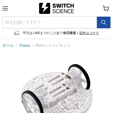
メ
カ
ニ
ー
ュ
ト
ー
を
見
平日は14時までのご入金で
当日発送！
送料はコチラ
る
ホーム
Pololu
Romiシャーシキット