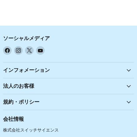
ソーシャルメディア
Facebook
Instagram
X
YouTube
で
で
で
で
見
見
見
見
つ
つ
つ
つ
インフォメーション
け
け
け
け
て
て
て
て
法人のお客様
く
く
く
く
だ
だ
だ
だ
規約・ポリシー
さ
さ
さ
さ
い
い
い
い
会社情報
株式会社スイッチサイエンス