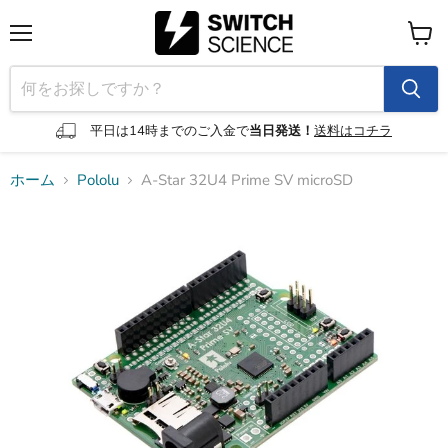
メ
カ
ニ
ー
ュ
ト
ー
を
見
平日は14時までのご入金で
当日発送！
送料はコチラ
る
ホーム
Pololu
A-Star 32U4 Prime SV microSD