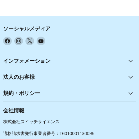
ソーシャルメディア
Facebook
Instagram
X
YouTube
で
で
で
で
見
見
見
見
つ
つ
つ
つ
インフォメーション
け
け
け
け
て
て
て
て
法人のお客様
く
く
く
く
だ
だ
だ
だ
規約・ポリシー
さ
さ
さ
さ
い
い
い
い
会社情報
株式会社スイッチサイエンス
適格請求書発行事業者番号：T6010001130095