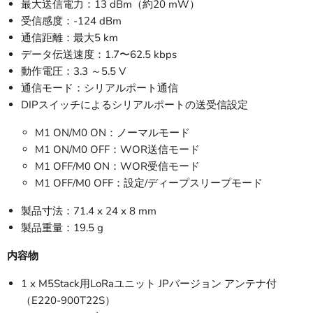
最大送信電力：13 dBm（約20 mW）
受信感度：-124 dBm
通信距離：最大5 km
データ伝送速度：1.7〜62.5 kbps
動作電圧：3.3 ～5.5 V
通信モード：シリアルポート通信
DIPスイッチによるシリアルポートの送受信設定
M1 ON/M0 ON：ノーマルモード
M1 ON/M0 OFF：WOR送信モード
M1 OFF/M0 ON：WOR受信モード
M1 OFF/M0 OFF：設定/ディープスリープモード
製品寸法：71.4 x 24 x 8 mm
製品重量：19.5 g
内容物
1 x M5Stack用LoRaユニット JPバージョン アンテナ付
（E220-900T22S）