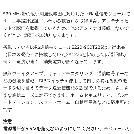
920 MHz帯の広い周波数範囲に対応したLoRa通信モジュールで
す。工事設計認証（いわゆる技適）を取得済み。アンテナとセ
ットで認証を取得しているため、他のアンテナは接続しないで
ください（認証が無効となります）。
搭載しているLoRa通信モジュールE220-900T22Sは、従来品
（日本未発売）に搭載していたSX1276と比較して伝送距離が
長く、速度が速く、消費電力が低くなっています。
無線ウェイクアップ、キャリアモニタリング、通信暗号キーな
どの機能を搭載。DIPスイッチを使用して四つの異なる動作モ
ードを切り替えてデータ送受信機能を設定できるため、さまざ
まな通信ニーズに対応できます。ホームセキュリティ、ビルオ
ートメーション、スマートホーム、自動車産業などに応用可能
です。
注意
電源電圧が5.5 Vを超えないようにしてください。
モジュールが