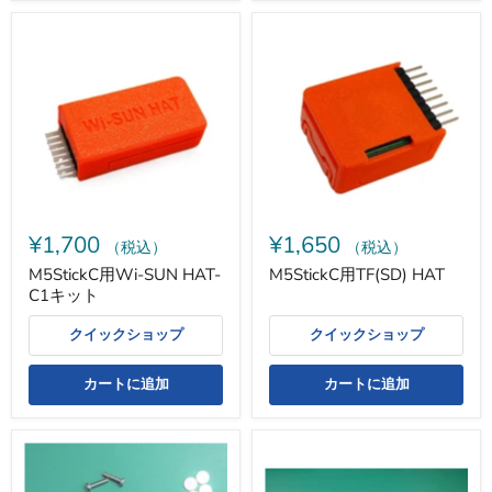
M5StickC
M5StickC
用
用
Wi-
TF(SD)
SUN
HAT
HAT-
C1
キ
ッ
ト
¥1,700
¥1,650
（税込）
（税込）
M5StickC用Wi-SUN HAT-
M5StickC用TF(SD) HAT
C1キット
クイックショップ
クイックショップ
カートに追加
カートに追加
M5Stack
Pi
用
公
薄
式