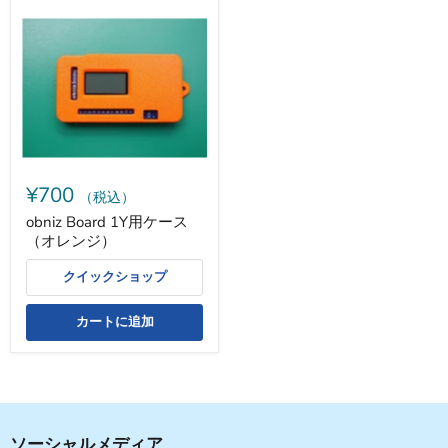
obniz
Board
1Y
用
ケ
ー
ス
（オ
レ
ン
ジ）
¥700
（税込）
obniz Board 1Y用ケース
（オレンジ）
クイックショップ
カートに追加
ソーシャルメディア