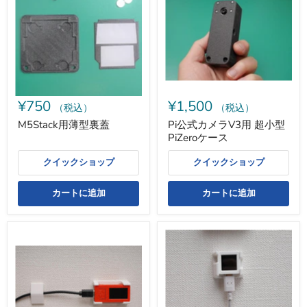
型
カ
裏
メ
蓋
ラ
V3
用
超
小
型
PiZero
¥750
¥1,500
ケ
（税込）
（税込）
ー
M5Stack用薄型裏蓋
Pi公式カメラV3用 超小型
ス
PiZeroケース
クイックショップ
クイックショップ
カートに追加
カートに追加
M5StickC/Plus
ATOMS3
用
用
壁
壁
付
付
け
け
ホ
ホ
ル
ル