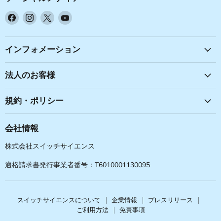
Facebook
Instagram
X
YouTube
で
で
で
で
見
見
見
見
つ
つ
つ
つ
インフォメーション
け
け
け
け
て
て
て
て
法人のお客様
く
く
く
く
だ
だ
だ
だ
規約・ポリシー
さ
さ
さ
さ
い
い
い
い
会社情報
株式会社スイッチサイエンス
適格請求書発行事業者番号：T6010001130095
スイッチサイエンスについて
企業情報
プレスリリース
ご利用方法
免責事項