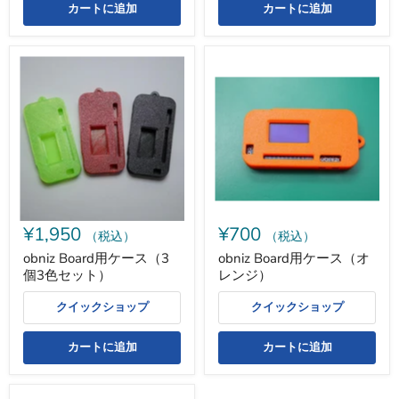
カートに追加
カートに追加
obniz
obniz
Board
Board
用
用
ケ
ケ
ー
ー
ス
ス
（3
（オ
個
レ
3
ン
色
ジ）
セ
ッ
¥1,950
¥700
ト）
（税込）
（税込）
obniz Board用ケース（3
obniz Board用ケース（オ
個3色セット）
レンジ）
クイックショップ
クイックショップ
カートに追加
カートに追加