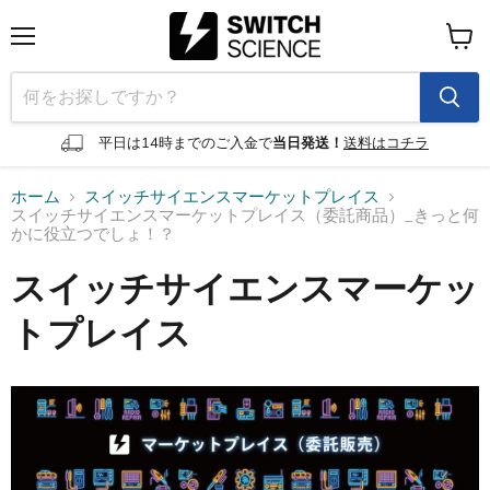
メ
カ
ニ
ー
ュ
ト
ー
を
見
平日は14時までのご入金で
当日発送！
送料はコチラ
る
ホーム
スイッチサイエンスマーケットプレイス
スイッチサイエンスマーケットプレイス（委託商品）_きっと何
かに役立つでしょ！？
スイッチサイエンスマーケッ
トプレイス