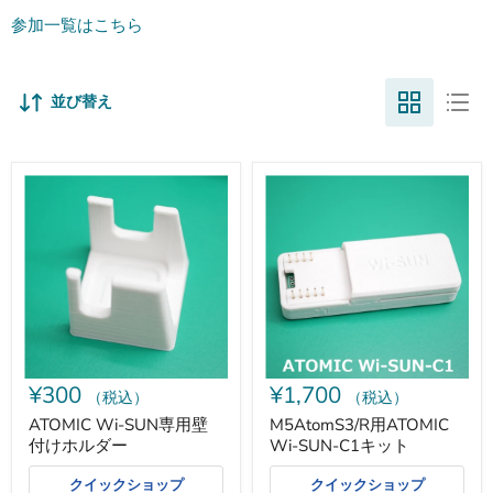
参加一覧はこちら
並び替え
ATOMIC
M5AtomS3/R
Wi-
用
SUN
ATOMIC
専
Wi-
用
SUN-
壁
C1
付
キ
け
ッ
ホ
ト
ル
ダ
ー
¥300
¥1,700
（税込）
（税込）
ATOMIC Wi-SUN専用壁
M5AtomS3/R用ATOMIC
付けホルダー
Wi-SUN-C1キット
クイックショップ
クイックショップ