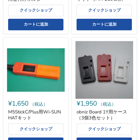
クイックショップ
クイックショップ
カートに追加
カートに追加
M5StickC/Plus
obniz
用
Board
Wi-
1Y
SUN
用
HAT
ケ
キ
ー
ッ
ス
ト
（3
個
3
色
セ
¥1,650
¥1,950
ッ
（税込）
（税込）
ト）
M5StickC/Plus用Wi-SUN
obniz Board 1Y用ケース
HATキット
（3個3色セット）
クイックショップ
クイックショップ