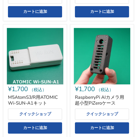
カートに追加
カートに追加
M5AtomS3/R
RaspberryPi
用
AI
ATOMIC
カ
Wi-
メ
SUN-
ラ
A1
用
キ
超
ッ
小
ト
型
PiZero
ケ
ー
¥1,700
¥1,700
ス
（税込）
（税込）
M5AtomS3/R用ATOMIC
RaspberryPi AIカメラ用
Wi-SUN-A1キット
超小型PiZeroケース
クイックショップ
クイックショップ
カートに追加
カートに追加