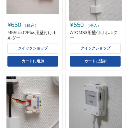
ダ
ダ
ー
ー
¥650
¥550
（税込）
（税込）
M5StickC/Plus用壁付けホ
ATOMS3用壁付けホルダ
ルダー
ー
クイックショップ
クイックショップ
カートに追加
カートに追加
M5
M5Stack
UNIT
CoreInk
用
用
壁
壁
付
付
け
け
ホ
ホ
ル
ル
ダ
ダ
ー
ー