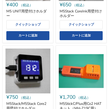
¥400
¥650
（税込）
（税込）
M5 UNIT用壁付けホルダ
M5Stack CoreInk用壁付け
ー
ホルダー
クイックショップ
クイックショップ
カートに追加
カートに追加
M5Stack/M5Stack
M5StickC/Plus
Core2
用
用
Co2
壁
HAT
付
キ
け
ッ
ホ
ト
ル
（MH-
ダ
Z19C
ー
用）
¥750
¥1,700
（税込）
（税込）
M5Stack/M5Stack Core2
M5StickC/Plus用Co2 HAT
用壁付けホルダー
キット（MH-Z19C用）