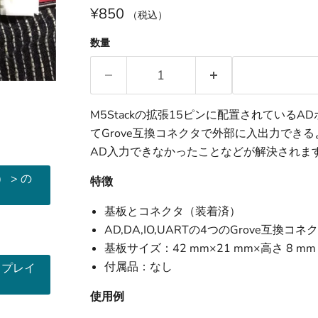
¥850
（税込）
数量
M5Stackの拡張15ピンに配置されているA
てGrove互換コネクタで外部に入出力できるよう
AD入力できなかったことなどが解決されま
 > の
特徴
基板とコネクタ（装着済）
AD,DA,IO,UARTの4つのGrove互換コネ
基板サイズ：42 mm×21 mm×高さ 8 m
付属品：なし
トプレイ
使用例