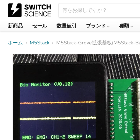
新商品
セール
数量値引
ブランド
種類
ホーム
M5Stack
M5Stack-Grove拡張基板(M5Stack-Ba