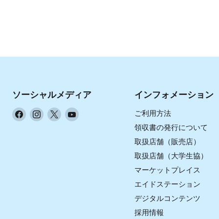
ソーシャルメディア
インフォメーション
Facebook
Instagram
X
YouTube
ご利用方法
で
で
で
で
領収書の発行について
見
見
見
見
取扱店舗（販売店）
つ
つ
つ
つ
取扱店舗（大学生協）
け
け
け
け
マーケットプレイス
て
て
て
て
く
く
く
く
エイドステーション
だ
だ
だ
だ
デジタルコンテンツ
さ
さ
さ
さ
採用情報
い
い
い
い