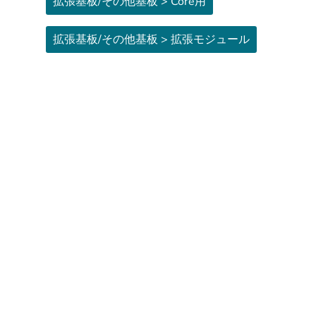
拡張基板/その他基板 > Core用
拡張基板/その他基板 > 拡張モジュール