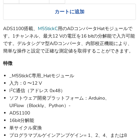
カートに追加
ADS1100搭載、
M5StickC
用のADコンバータHatモジュールで
す。1チャンネル、最大12 Vの電圧を16 bitの分解能で入力可能
です。デルタシグマ型A/Dコンバータ、内部校正機能により、
簡単な操作と設定で正確な測定値を取得することができます。
特徴
_M5StickC専用_Hatモジュール
入力：0 〜12 V
2
I
C通信（アドレス 0x48）
ソフトウェア開発プラットフォーム：Arduino、
UIFlow（Blockly、Python）-
ADS1100
16bit分解能
単サイクル変換
プログラマブルゲインアンプゲイン= 1、2、4、または8