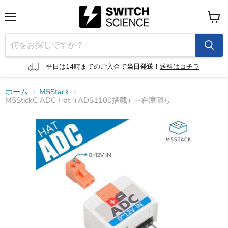
メ
カ
ニ
ー
ュ
ト
ー
を
見
平日は14時までのご入金で
当日発送！
送料はコチラ
る
ホーム
M5Stack
M5StickC ADC Hat（ADS1100搭載）--在庫限り