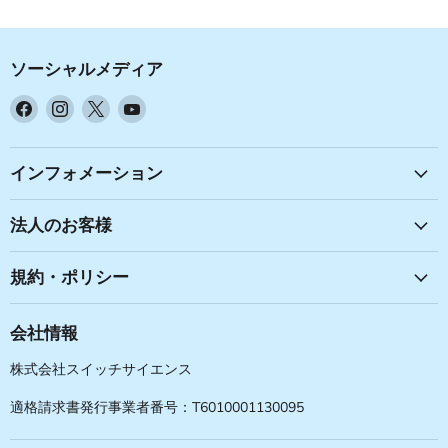
ソーシャルメディア
Facebook
Instagram
X
YouTube
で
で
で
で
見
見
見
見
つ
つ
つ
つ
インフォメーション
け
け
け
け
て
て
て
て
法人のお客様
く
く
く
く
だ
だ
だ
だ
規約・ポリシー
さ
さ
さ
さ
い
い
い
い
会社情報
株式会社スイッチサイエンス
適格請求書発行事業者番号：T6010001130095