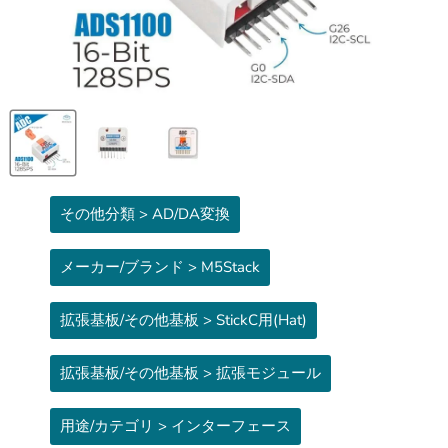
その他分類 > AD/DA変換
メーカー/ブランド > M5Stack
拡張基板/その他基板 > StickC用(Hat)
拡張基板/その他基板 > 拡張モジュール
用途/カテゴリ > インターフェース