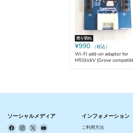
for
M5StickV
(Grove
compatible)
売り切れ
¥990
（税込）
Wi-Fi add-on adapter for
M5StickV (Grove compatib
ソーシャルメディア
インフォメーション
Facebook
Instagram
X
YouTube
ご利用方法