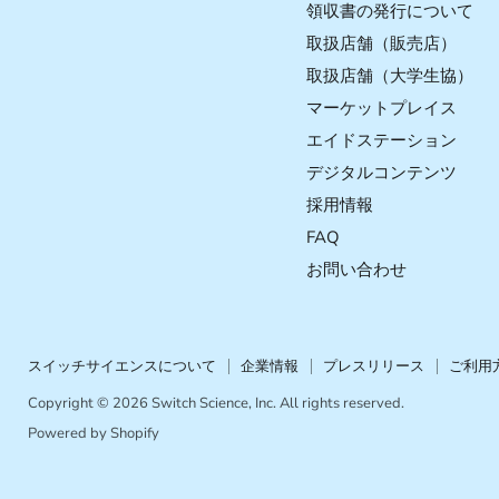
で
で
で
で
領収書の発行について
見
見
見
見
取扱店舗（販売店）
つ
つ
つ
つ
取扱店舗（大学生協）
け
け
け
け
マーケットプレイス
て
て
て
て
く
く
く
く
エイドステーション
だ
だ
だ
だ
デジタルコンテンツ
さ
さ
さ
さ
採用情報
い
い
い
い
FAQ
お問い合わせ
スイッチサイエンスについて
企業情報
プレスリリース
ご利用
Copyright © 2026 Switch Science, Inc. All rights reserved.
Powered by Shopify