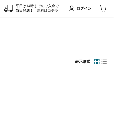
平日は14時までのご入金で
ログイン
当日発送！
送料はコチラ
カ
ー
ト
を
見
る
表示形式