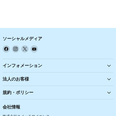
ソーシャルメディア
Facebook
Instagram
X
YouTube
で
で
で
で
見
見
見
見
つ
つ
つ
つ
インフォメーション
け
け
け
け
て
て
て
て
法人のお客様
く
く
く
く
だ
だ
だ
だ
規約・ポリシー
さ
さ
さ
さ
い
い
い
い
会社情報