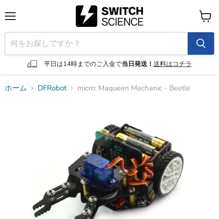
メ
カ
ニ
ー
ュ
ト
ー
を
見
平日は14時までのご入金で
当日発送！
送料はコチラ
る
ホーム
DFRobot
micro: Maqueen Mechanic - Beetle