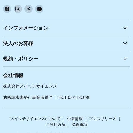
Facebook
Instagram
X
YouTube
で
で
で
で
見
見
見
見
つ
つ
つ
つ
インフォメーション
け
け
け
け
て
て
て
て
法人のお客様
く
く
く
く
だ
だ
だ
だ
規約・ポリシー
さ
さ
さ
さ
い
い
い
い
会社情報
株式会社スイッチサイエンス
適格請求書発行事業者番号：T6010001130095
スイッチサイエンスについて
企業情報
プレスリリース
ご利用方法
免責事項