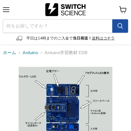
メ
カ
ニ
ー
ュ
ト
ー
を
見
平日は14時までのご入金で
当日発送！
送料はコチラ
る
ホーム
Arduino
Arduino学習教材 EDB