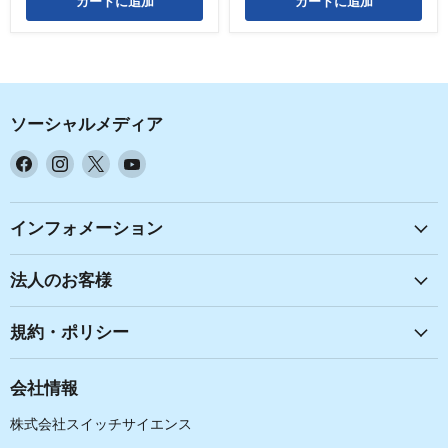
カートに追加
カートに追加
庫
限
り
ソーシャルメディア
Facebook
Instagram
X
YouTube
で
で
で
で
見
見
見
見
つ
つ
つ
つ
インフォメーション
け
け
け
け
て
て
て
て
法人のお客様
く
く
く
く
だ
だ
だ
だ
規約・ポリシー
さ
さ
さ
さ
い
い
い
い
会社情報
株式会社スイッチサイエンス