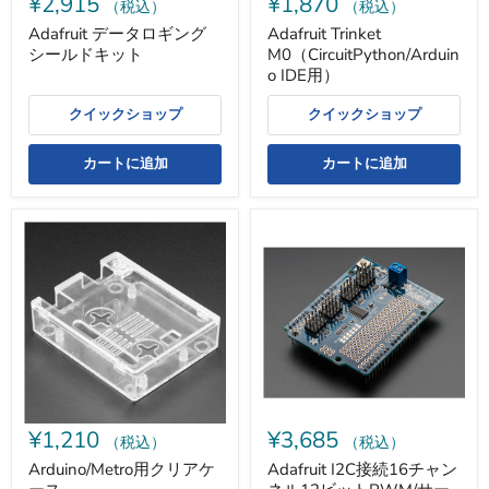
¥2,915
¥1,870
キ
（税込）
（税込）
ッ
Adafruit データロギング
Adafruit Trinket
ト
シールドキット
M0（CircuitPython/Arduin
o IDE用）
クイックショップ
クイックショップ
カートに追加
カートに追加
Arduino/Metro
Adafruit
用
I2C
ク
接
リ
続
ア
16
ケ
チ
ー
ャ
ス
ン
ネ
ル
12
ビ
¥1,210
¥3,685
ッ
（税込）
（税込）
ト
Arduino/Metro用クリアケ
Adafruit I2C接続16チャン
PWM/