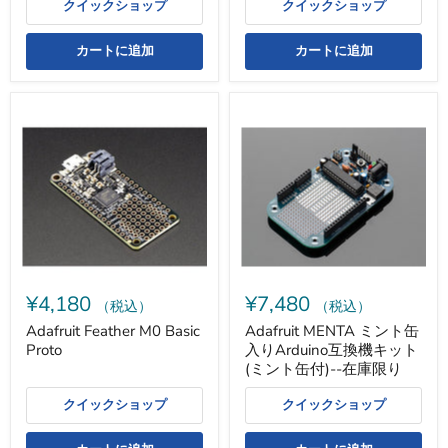
クイックショップ
クイックショップ
カートに追加
カートに追加
Adafruit
Adafruit
Feather
MENTA
M0
ミ
Basic
ン
Proto
ト
缶
入
り
Arduino
互
換
機
¥4,180
¥7,480
キ
（税込）
（税込）
ッ
Adafruit Feather M0 Basic
Adafruit MENTA ミント缶
ト
Proto
入りArduino互換機キット
(ミ
ン
(ミント缶付)--在庫限り
ト
缶
クイックショップ
クイックショップ
付)-
-
在