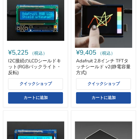
続
イ
の
ン
LCD
チ
シ
TFT
ー
タ
ル
ッ
ド
チ
キ
シ
ッ
ー
ト
ル
¥5,225
¥9,405
(RGB
ド
（税込）
（税込）
バ
v2(静
I2C接続のLCDシールドキ
Adafruit 2.8インチ TFTタ
ッ
電
ット(RGBバックライト・
ッチシールド v2(静電容量
ク
容
ラ
量
反転)
方式)
イ
方
ト・
式)
クイックショップ
クイックショップ
反
転)
カートに追加
カートに追加
I2C
Adafruit
接
2.8
続
イ
の
ン
LCD
チ