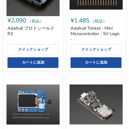
R3
-
¥2,090
¥1,485
（税込）
（税込）
Adafruit プロトシールド
Adafruit Trinket - Mini
R3
Microcontroller - 5V Logic
-
クイックショップ
クイックショップ
カートに追加
カートに追加
Adafruit
Adafruit
1.8
Feather
イ
M0
ン
Adalogger
チ
TFT
シ
ー
ル
ド