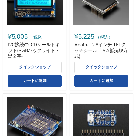
シ
TFT
ー
タ
ル
ッ
ド
チ
キ
シ
ッ
ー
ト
ル
¥5,005
¥5,225
(RGB
ド
（税込）
（税込）
バ
v2(抵
I2C接続のLCDシールドキ
Adafruit 2.8インチ TFTタ
ッ
抗
ット(RGBバックライト・
ッチシールド v2(抵抗膜方
ク
膜
ラ
方
黒文字)
式)
イ
式)
ト・
クイックショップ
クイックショップ
黒
文
字)
カートに追加
カートに追加
Adafruit
Adafruit
プ
Trinket
ロ
-
ト
Mini
シ
Microcontroller
ー
-
ル
5V
ド
Logic