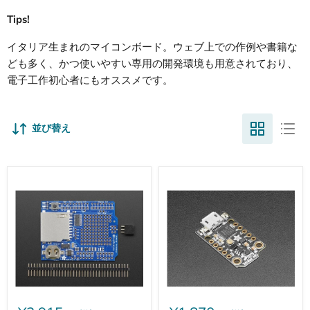
Tips!
イタリア生まれのマイコンボード。ウェブ上での作例や書籍な
ども多く、かつ使いやすい専用の開発環境も用意されており、
電子工作初心者にもオススメです。
並び替え
Adafruit
Adafruit
デ
Trinket
ー
M0（CircuitPython/Arduino
タ
IDE
ロ
用）
ギ
ン
グ
シ
ー
ル
ド