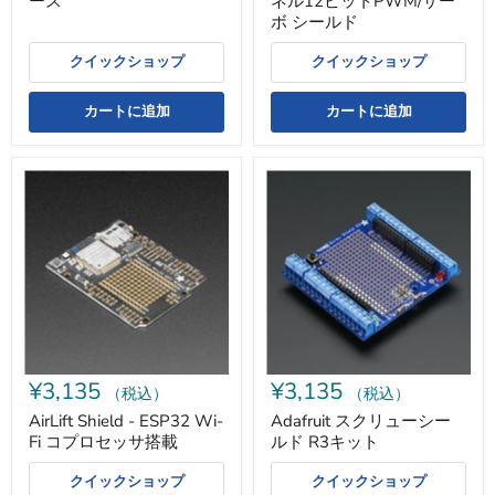
ース
ネル12ビットPWM/サー
サ
ー
ボ シールド
ボ
シ
クイックショップ
クイックショップ
ー
ル
ド
カートに追加
カートに追加
AirLift
Adafruit
Shield
ス
-
ク
ESP32
リ
Wi-
ュ
Fi
ー
コ
シ
プ
ー
ロ
ル
セ
ド
ッ
R3
サ
キ
¥3,135
¥3,135
搭
ッ
（税込）
（税込）
載
ト
AirLift Shield - ESP32 Wi-
Adafruit スクリューシー
Fi コプロセッサ搭載
ルド R3キット
クイックショップ
クイックショップ