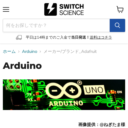
メ
カ
ニ
ー
ュ
ト
ー
を
見
平日は14時までのご入金で
当日発送！
送料はコチラ
る
ホーム
Arduino
メーカー/ブランド_Adafruit
Arduino
画像提供：@ねぎたま様