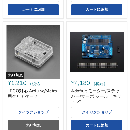
カートに追加
カートに追加
LEGO
Adafruit
対
モ
応
ー
Arduino/Metro
タ
用
ー/
ク
ス
リ
テ
ア
ッ
ケ
パ
ー
ー/
ス
サ
売り切れ
ー
¥1,210
¥4,180
ボ
（税込）
（税込）
シ
LEGO対応 Arduino/Metro
Adafruit モーター/ステッ
ー
用クリアケース
パー/サーボ シールドキッ
ル
ド
ト v2
キ
ッ
クイックショップ
クイックショップ
ト
v2
売り切れ
カートに追加