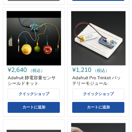
Adafruit
Adafruit
静
Pro
電
Trinket
容
バ
量
ッ
セ
テ
ン
リ
サ
ー
シ
モ
ー
ジ
ル
ュ
ド
ー
¥2,640
¥1,210
キ
ル
（税込）
（税込）
ッ
Adafruit 静電容量センサ
Adafruit Pro Trinket バッ
ト
シールドキット
テリーモジュール
クイックショップ
クイックショップ
カートに追加
カートに追加
I2C
Adafruit
接
2.8