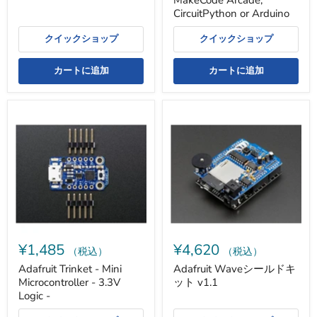
MakeCode Arcade,
CircuitPython or Arduino
クイックショップ
クイックショップ
カートに追加
カートに追加
Adafruit
Adafruit
Trinket
Wave
-
シ
Mini
ー
Microcontroller
ル
-
ド
3.3V
キ
Logic
ッ
-
ト
v1.1
¥1,485
¥4,620
（税込）
（税込）
Adafruit Trinket - Mini
Adafruit Waveシールドキ
Microcontroller - 3.3V
ット v1.1
Logic -