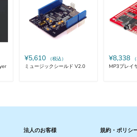
ジ
イ
ッ
ヤ
ク
ー
シ
シ
ー
ー
ル
ル
ド
ド
V2.0
¥5,610
¥8,338
（税込）
（
yer
ミュージックシールド V2.0
MP3プレイ
法人のお客様
規約・ポリシ