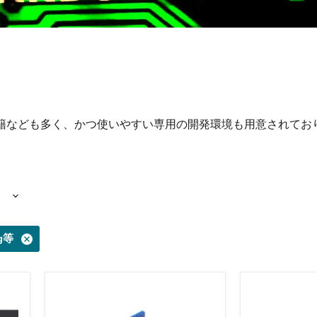
籍なども多く、かつ使いやすい専用の開発環境も用意されてお
g等
ミ
MP3
ュ
プ
ー
レ