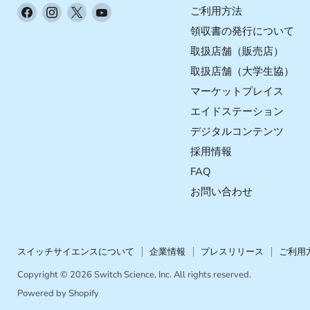
Facebook
Instagram
X
YouTube
ご利用方法
で
で
で
で
領収書の発行について
見
見
見
見
取扱店舗（販売店）
つ
つ
つ
つ
取扱店舗（大学生協）
け
け
け
け
マーケットプレイス
て
て
て
て
く
く
く
く
エイドステーション
だ
だ
だ
だ
デジタルコンテンツ
さ
さ
さ
さ
採用情報
い
い
い
い
FAQ
お問い合わせ
スイッチサイエンスについて
企業情報
プレスリリース
ご利用
Copyright © 2026 Switch Science, Inc. All rights reserved.
Powered by Shopify