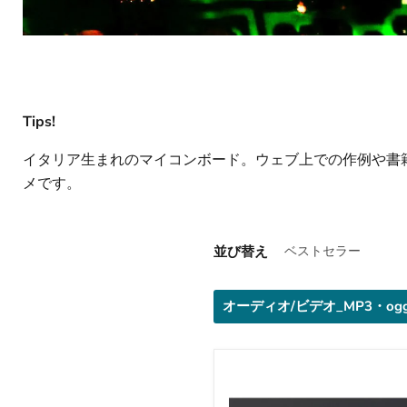
Tips!
イタリア生まれのマイコンボード。ウェブ上での作例や書
メです。
並び替え
オーディオ/ビデオ_MP3・og
DFPlayer
-
A