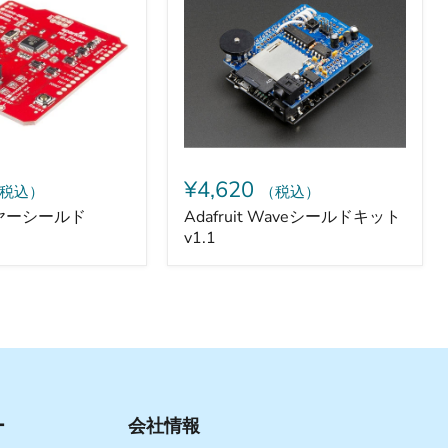
ー
ル
ド
キ
ッ
ト
v1.1
¥4,620
税込）
（税込）
ヤーシールド
Adafruit Waveシールドキット
v1.1
ー
会社情報