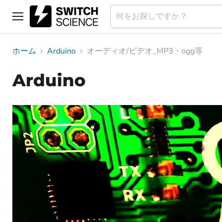
メ
ニ
ュ
ホーム
Arduino
オーディオ/ビデオ_MP3・ogg等
ー
Arduino