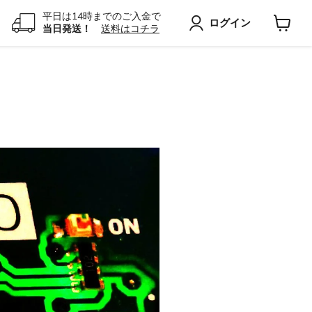
平日は14時までのご入金で
ログイン
当日発送！
送料はコチラ
カ
ー
ト
を
見
る