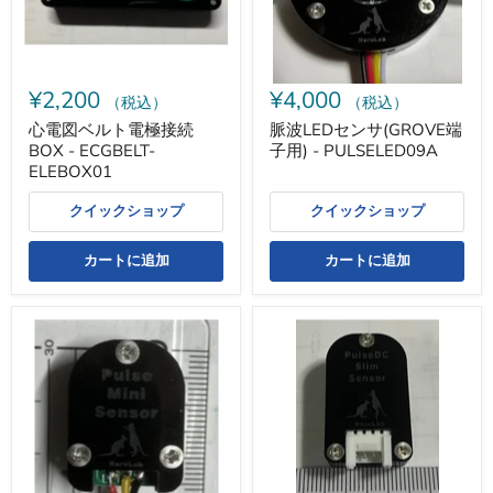
極
端
接
子
続
用)
BOX
-
-
PULSELED09A
¥2,200
¥4,000
ECGBELT-
（税込）
（税込）
ELEBOX01
心電図ベルト電極接続
脈波LEDセンサ(GROVE端
BOX - ECGBELT-
子用) - PULSELED09A
ELEBOX01
クイックショップ
クイックショップ
カートに追加
カートに追加
脈
脈
波
波
Mini
SLIM
セ
セ
ン
ン
サ
サ
(3P
(GROVE
端
端
子
子
用)-
用)-