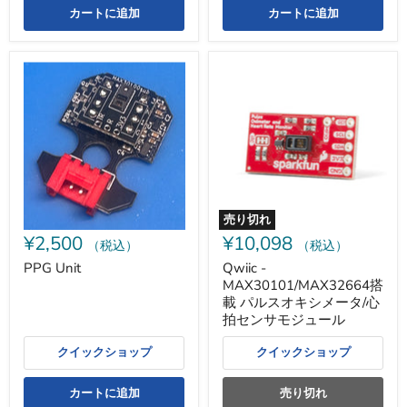
カートに追加
カートに追加
PPG
Qwiic
Unit
-
MAX30101/MAX32664
搭
載
パ
ル
ス
オ
キ
シ
売り切れ
メ
¥2,500
¥10,098
ー
（税込）
（税込）
タ/
PPG Unit
Qwiic -
心
MAX30101/MAX32664搭
拍
セ
載 パルスオキシメータ/心
ン
拍センサモジュール
サ
モ
クイックショップ
クイックショップ
ジ
ュ
ー
カートに追加
売り切れ
ル