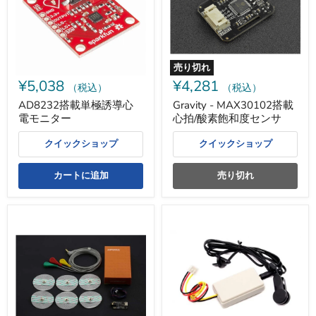
誘
心
導
拍/
心
酸
電
素
モ
飽
ニ
和
売り切れ
タ
度
¥5,038
¥4,281
ー
セ
（税込）
（税込）
ン
AD8232搭載単極誘導心
Gravity - MAX30102搭載
サ
電モニター
心拍/酸素飽和度センサ
クイックショップ
クイックショップ
カートに追加
売り切れ
Gravity
GROVE
-
-
心
心
拍
拍
セ
セ
ン
ン
サ
サ
（ECG）