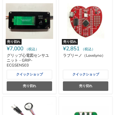
リ
ブ
ッ
リ
プ
ー
心
ノ
電
（Lovelyno）
図
セ
ン
サ
ユ
売り切れ
売り切れ
ニ
¥7,000
¥2,851
ッ
（税込）
（税込）
ト
グリップ心電図センサユ
ラブリーノ（Lovelyno）
-
ニット - GRIP-
GRIP-
ECGSENS03
ECGSENS03
クイックショップ
クイックショップ
売り切れ
売り切れ
心
心
拍
拍・
セ
酸
ン
素