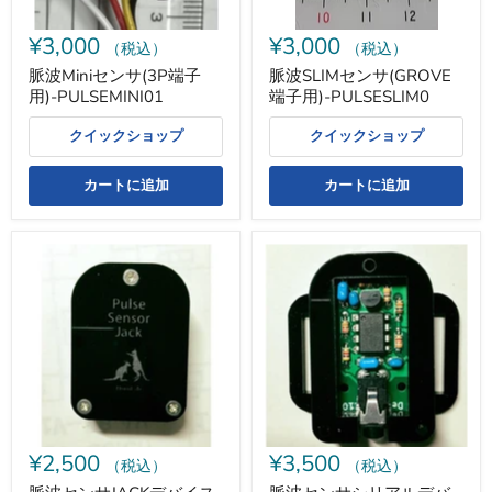
PULSEMINI01
PULSESLIM0
¥3,000
¥3,000
（税込）
（税込）
脈波Miniセンサ(3P端子
脈波SLIMセンサ(GROVE
用)-PULSEMINI01
端子用)-PULSESLIM0
クイックショップ
クイックショップ
カートに追加
カートに追加
脈
脈
波
波
セ
セ
ン
ン
サ
サ
JACK
シ
デ
リ
バ
ア
イ
ル
ス
デ
-
バ
PULSE02-
イ
¥2,500
¥3,500
JACK
ス
（税込）
（税込）
-