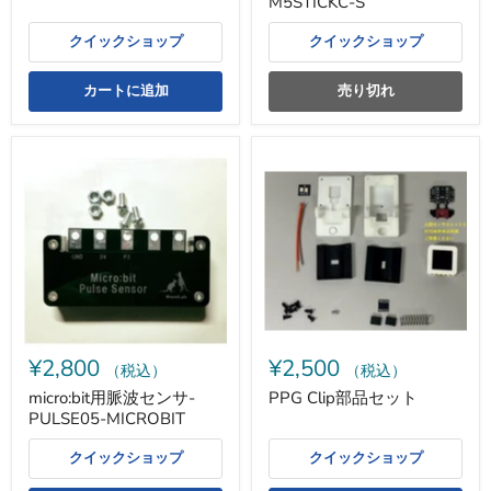
M5STICKC-S
クイックショップ
クイックショップ
カートに追加
売り切れ
micro:bit
PPG
用
Clip
脈
部
波
品
セ
セ
ン
ッ
サ-
ト
PULSE05-
MICROBIT
¥2,800
¥2,500
（税込）
（税込）
micro:bit用脈波センサ-
PPG Clip部品セット
PULSE05-MICROBIT
クイックショップ
クイックショップ