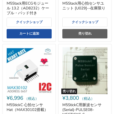
パ
在
M5Stack用ECGモジュー
M5Stack用心拍センサユ
ッ
庫
ル 13.2（AD8232）ケー
ニット [U029]--在庫限り
ド
限
付
り
ブル・パッド付き
き
クイックショップ
クイックショップ
カートに追加
売り切れ
M5StickC
M5StickC
心
用
拍
脈
セ
波
ン
セ
サ
ン
Hat（MAX30102
サ
搭
(Serial)-
載）
PULSE08-
M5STICKC-
S
売り切れ
¥6,996
¥3,800
（税込）
（税込）
M5StickC 心拍センサ
M5StickC用脈波センサ
Hat（MAX30102搭載）
(Serial)-PULSE08-