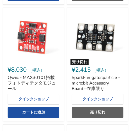
Qwiic
SparkFun
-
gator:particle
MAX30101
-
搭
micro:bit
載
Accessory
フ
Board-
ォ
-
ト
在
デ
庫
ィ
限
テ
り
売り切れ
ク
¥8,030
¥2,415
タ
（税込）
（税込）
モ
Qwiic - MAX30101搭載
SparkFun gator:particle -
ジ
フォトディテクタモジュ
micro:bit Accessory
ュ
ー
ール
Board--在庫限り
ル
クイックショップ
クイックショップ
カートに追加
売り切れ
グ
ラ