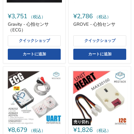
¥3,751
¥2,786
（税込）
（税込）
Gravity - 心拍センサ
GROVE - 心拍センサ
（ECG）
クイックショップ
クイックショップ
カートに追加
カートに追加
M5Stack
M5Stack
用
用
ECG
心
モ
拍
ジ
セ
ュ
ン
ー
サ
ル
ユ
13.2（AD8232）
ニ
ケ
ッ
ー
ト
売り切れ
ブ
[U029]-
¥8,679
¥1,826
ル・
-
（税込）
（税込）