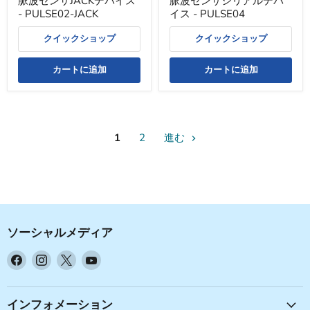
脈波センサJACKデバイス
脈波センサシリアルデバ
PULSE04
- PULSE02-JACK
イス - PULSE04
クイックショップ
クイックショップ
カートに追加
カートに追加
1
2
進む
ソーシャルメディア
Facebook
Instagram
X
YouTube
で
で
で
で
見
見
見
見
つ
つ
つ
つ
インフォメーション