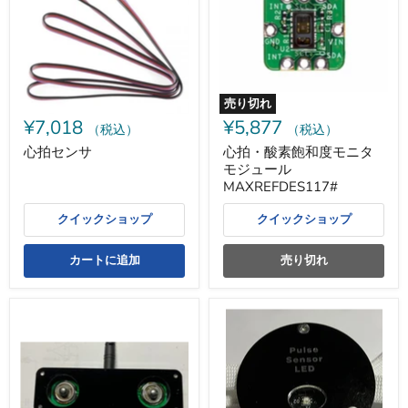
サ
飽
和
度
モ
ニ
タ
モ
売り切れ
ジ
¥7,018
¥5,877
ュ
（税込）
（税込）
ー
心拍センサ
心拍・酸素飽和度モニタ
ル
モジュール
MAXREFDES117#
MAXREFDES117#
クイックショップ
クイックショップ
カートに追加
売り切れ
心
脈
電
波
図
LED
ベ
セ
ル
ン
ト
サ
電
(GROVE