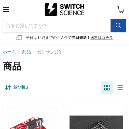
メ
カ
ニ
ー
ュ
ト
ー
を
見
平日は14時までのご入金で
当日発送！
送料はコチラ
る
ホーム
商品
センサ_心拍
商品
並び替え
AD8232
Gravity
搭
-
載
MAX30102
単
搭
極
載