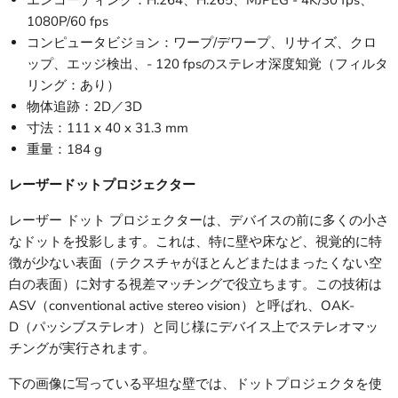
エンコーディング：H.264、H.265、MJPEG - 4K/30 fps、
1080P/60 fps
コンピュータビジョン：ワープ/デワープ、リサイズ、クロ
ップ、エッジ検出、- 120 fpsのステレオ深度知覚（フィルタ
リング：あり）
物体追跡：2D／3D
寸法：111 x 40 x 31.3 mm
重量：184 g
レーザードットプロジェクター
レーザー ドット プロジェクターは、デバイスの前に多くの小さ
なドットを投影します。これは、特に壁や床など、視覚的に特
徴が少ない表面（テクスチャがほとんどまたはまったくない空
白の表面）に対する視差マッチングで役立ちます。この技術は
ASV（conventional active stereo vision）と呼ばれ、OAK-
D（パッシブステレオ）と同じ様にデバイス上でステレオマッ
チングが実行されます。
下の画像に写っている平坦な壁では、ドットプロジェクタを使