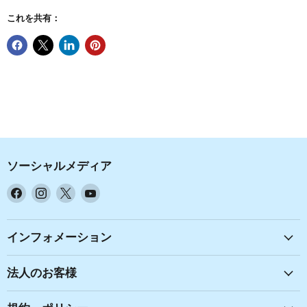
これを共有：
ソーシャルメディア
Facebook
Instagram
X
YouTube
で
で
で
で
見
見
見
見
つ
つ
つ
つ
インフォメーション
け
け
け
け
て
て
て
て
法人のお客様
く
く
く
く
だ
だ
だ
だ