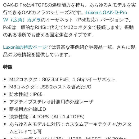
OAK-D Proは4 TOPSの処理能力を持ち、あらゆるAIモデルを実
行できるOAKカメラのシリーズ2です。
Luxonis OAK-D-Pro
W（広角）カメラ
のイーサネット（PoE対応）バージョンで、
PoEは一般的なRJ45に代えてM12コネクタで接続します。振動
のある場所でも使える固定焦点タイプです。
Luxonisの特設ページ
では豊富な事例紹介や製品一覧、さらに製
品の比較情報を提供しています。
特徴
M12コネクタ：802.3af PoE、1 Gbpsイーサネット
M8コネクタ：USB 2ホストを含めたI/O
防水性能：IP65
アクティブステレオ計測用赤外線レーザ
暗視用赤外線LED
演算性能：4 TOPS（AI：1.4 TOPS）
あらゆるAIモデルに対応：カスタムアーキテクチャ/カスタ
ムビルドでも可