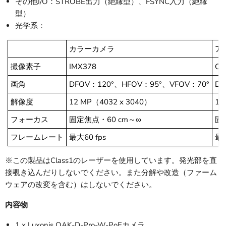
その他I/O：STROBE出力（絶縁型）、FSYNC入力（絶縁
型）
光学系：
カラーカメラ
ア
撮像素子
IMX378
OV
画角
DFOV：120°、HFOV：95°、VFOV：70°
DF
解像度
12 MP（4032 x 3040）
1 
フォーカス
固定焦点・60 cm～∞
固
フレームレート
最大60 fps
最大
※この製品はClass1のレーザーを使用しています。発光部を直
接覗き込んだりしないでください。また分解や改造（ファーム
ウェアの改変を含む）はしないでください。
内容物
1 x Luxonis OAK-D-Pro-W-PoEカメラ