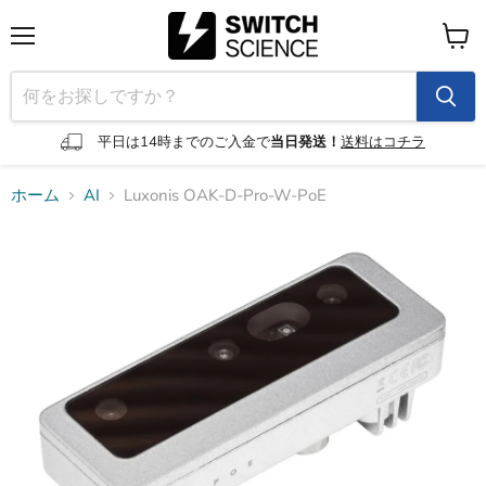
メ
カ
ニ
ー
ュ
ト
ー
を
見
平日は14時までのご入金で
当日発送！
送料はコチラ
る
ホーム
AI
Luxonis OAK-D-Pro-W-PoE