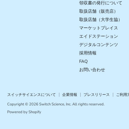
で
で
で
で
領収書の発行について
見
見
見
見
取扱店舗（販売店）
つ
つ
つ
つ
取扱店舗（大学生協）
け
け
け
け
マーケットプレイス
て
て
て
て
く
く
く
く
エイドステーション
だ
だ
だ
だ
デジタルコンテンツ
さ
さ
さ
さ
採用情報
い
い
い
い
FAQ
お問い合わせ
スイッチサイエンスについて
企業情報
プレスリリース
ご利用
Copyright © 2026 Switch Science, Inc. All rights reserved.
Powered by Shopify