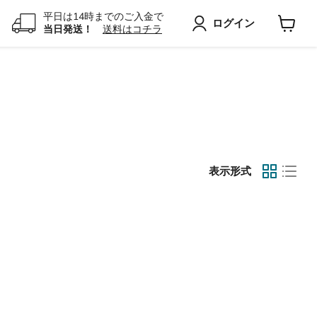
平日は14時までのご入金で
ログイン
当日発送！
送料はコチラ
カ
ー
ト
を
見
る
表示形式