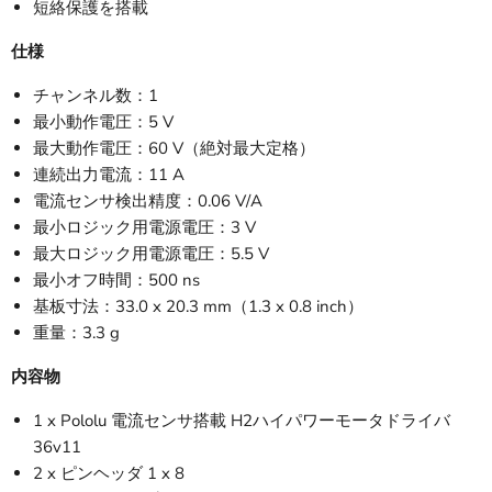
短絡保護を搭載
仕様
チャンネル数：1
最小動作電圧：5 V
最大動作電圧：60 V（絶対最大定格）
連続出力電流：11 A
電流センサ検出精度：0.06 V/A
最小ロジック用電源電圧：3 V
最大ロジック用電源電圧：5.5 V
最小オフ時間：500 ns
基板寸法：33.0 x 20.3 mm（1.3 x 0.8 inch）
重量：3.3 g
内容物
1 x Pololu 電流センサ搭載 H2ハイパワーモータドライバ
36v11
2 x ピンヘッダ 1 x 8