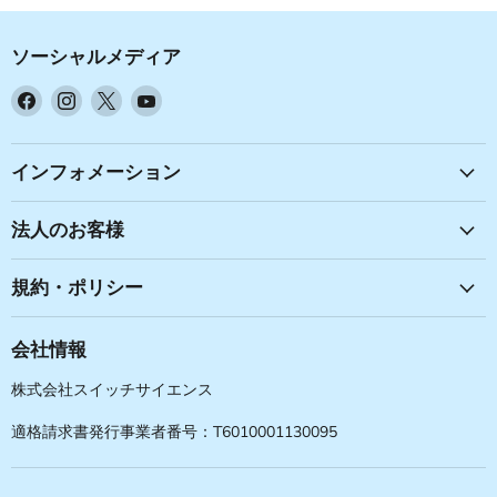
ソーシャルメディア
Facebook
Instagram
X
YouTube
で
で
で
で
見
見
見
見
つ
つ
つ
つ
インフォメーション
け
け
け
け
て
て
て
て
法人のお客様
く
く
く
く
だ
だ
だ
だ
規約・ポリシー
さ
さ
さ
さ
い
い
い
い
会社情報
株式会社スイッチサイエンス
適格請求書発行事業者番号：T6010001130095