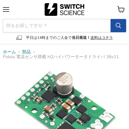
メ
カ
ニ
ー
ュ
ト
ー
を
見
平日は14時までのご入金で
当日発送！
送料はコチラ
る
ホーム
部品
Pololu 電流センサ搭載 H2ハイパワーモータドライバ 36v11