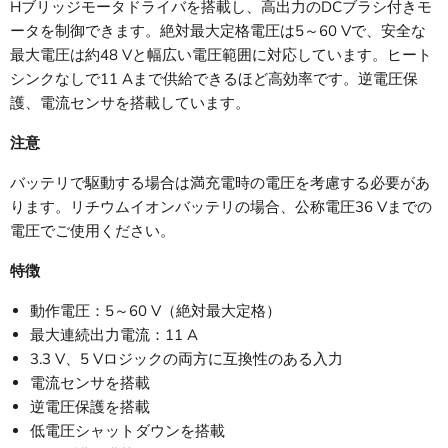
Hブリッジモータドライバを搭載し、高出力のDCブラシ付きモ
ータを制御できます。絶対最大定格電圧は5～60 Vで、安全な
最大電圧は約48 Vと幅広い電圧範囲に対応しています。ヒート
シンクなしで11 Aまで供給できるほど高効率です。逆電圧保
護、電流センサを搭載しています。
注意
バッテリで駆動する場合は満充電時の電圧を考慮する必要があ
ります。リチウムイオンバッテリの場合、公称電圧36 Vまでの
電圧でご使用ください。
特徴
動作電圧：5～60 V（絶対最大定格）
最大連続出力電流：11 A
3.3 V、5 Vロジックの両方に互換性のある入力
電流センサを搭載
逆電圧保護を搭載
低電圧シャットダウンを搭載