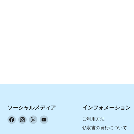
ソーシャルメディア
インフォメーション
Facebook
Instagram
X
YouTube
ご利用方法
で
で
で
で
領収書の発行について
見
見
見
見