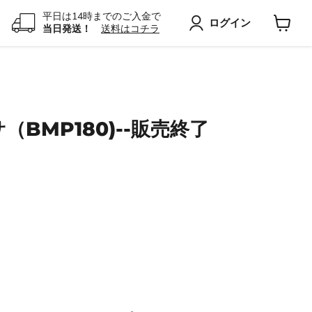
平日は14時までのご入金で
ログイン
当日発送！
送料はコチラ
カ
ー
ト
を
見
る
サ（BMP180)--販売終了