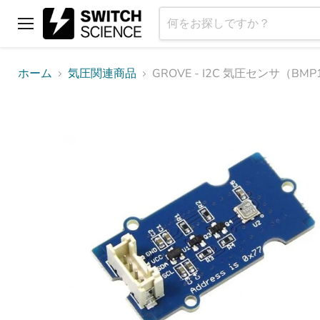
メ
ニ
ュ
ホーム
気圧関連商品
GROVE - I2C 気圧センサ（BMP
ー