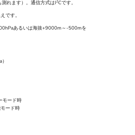
2
も測れます）。通信方式はI
Cです。
換えです。
00hPaあるいは海抜+9000m～-500mを
a）
）
ワーモード時
解能モード時