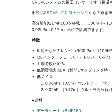
GROVEシステムの気圧センサーです（気温
旧製品
GROVE - I2C 気圧センサ
からの置き
高分解能なBMP180を搭載し、300hPa～11
0.02hPa（0.17m）単位で計測できます。
特徴
広範囲な圧力レンジ（300hPa ～ 1100hP
I2Cインターフェース（アドレス：0x77
工場で較正済み
低消費電力:5μA（秒間1サンプリング時）
低ノイズ:
1. 0.06hPa（0.5m）ウルトラローパ
2. 0.02hPa（0.17m）ウルトラ高分
●資料
データシート（BMP180）