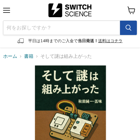
メ
カ
ニ
ー
ュ
ト
ー
を
見
平日は14時までのご入金で
当日発送！
送料はコチラ
る
ホーム
書籍
そして謎は組み上がった