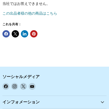
当社ではお答えできません。
この出品者様の他の商品はこちら
これを共有：
ソーシャルメディア
Facebook
Instagram
X
YouTube
で
で
で
で
見
見
見
見
つ
つ
つ
つ
インフォメーション
け
け
け
け