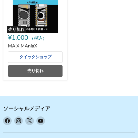
売り切れ
¥1,000
（税込）
MAiX MAniaX
クイックショップ
売り切れ
ソーシャルメディア
Facebook
Instagram
X
YouTube
で
で
で
で
見
見
見
見