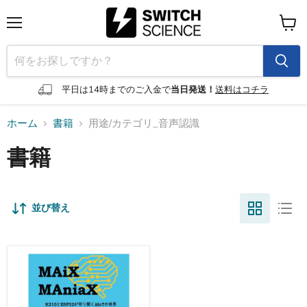
メ
カ
ニ
ー
ュ
ト
ー
を
見
平日は14時までのご入金で
当日発送！
送料はコチラ
る
ホーム
書籍
用途/カテゴリ_音声認識
書籍
並び替え
MAiX
MAniaX