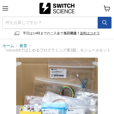
メ
カ
ニ
ー
ュ
ト
ー
を
見
平日は14時までのご入金で
当日発送！
送料はコチラ
る
ホーム
教育
「micro:bitではじめるプログラミング第3版」モジュールセット