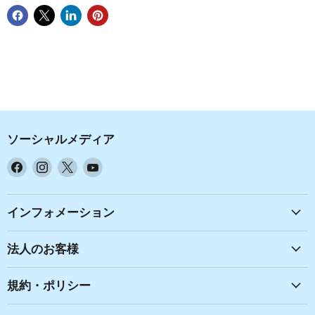
ソーシャルメディア
Facebook
Instagram
X
YouTube
で
で
で
で
見
見
見
見
つ
つ
つ
つ
インフォメーション
け
け
け
け
て
て
て
て
法人のお客様
く
く
く
く
だ
だ
だ
だ
規約・ポリシー
さ
さ
さ
さ
い
い
い
い