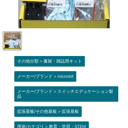
その他分類 > 書籍・雑誌用キット
メーカー/ブランド > micro:bit
メーカー/ブランド > スイッチエデュケーション製
品
拡張基板/その他基板 > 拡張基板
用途/カテゴリ > 教育・学習・STEM