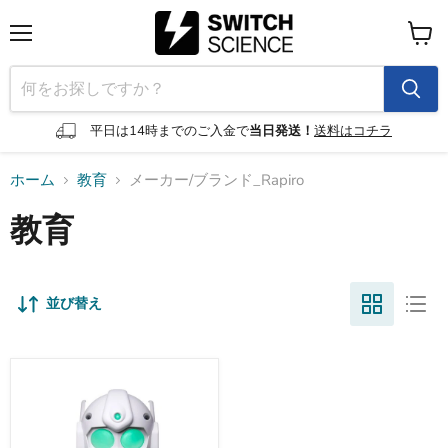
メ
カ
ニ
ー
ュ
ト
ー
を
見
平日は14時までのご入金で
当日発送！
送料はコチラ
る
ホーム
教育
メーカー/ブランド_Rapiro
教育
並び替え
Rapiro-
-
在
庫
限