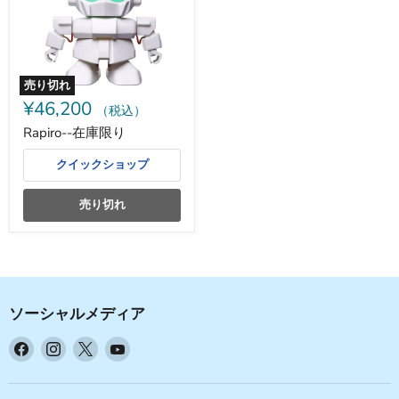
り
売り切れ
¥46,200
（税込）
Rapiro--在庫限り
クイックショップ
売り切れ
ソーシャルメディア
Facebook
Instagram
X
YouTube
で
で
で
で
見
見
見
見