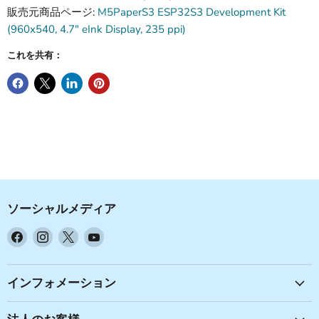
販売元商品ページ:
M5PaperS3 ESP32S3 Development Kit
(960x540, 4.7" eInk Display, 235 ppi)
これを共有：
ソーシャルメディア
Facebook
Instagram
X
YouTube
で
で
で
で
見
見
見
見
つ
つ
つ
つ
インフォメーション
け
け
け
け
て
て
て
て