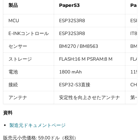
製品
PaperS3
Pap
MCU
ESP32S3R8
ESP
E-INKコントロール
ESP32S3R8
IT8
センサー
BMI270 / BM8563
BM8
ストレージ
FLASH:16 M PSRAM:8 M
FLA
電池
1800 mAh
115
接続
ESP32-S3直接
CH
アンテナ
安定性を向上させたアンテナ
第一
資料
製造元ドキュメントページ
販売元小売価格: 59.00ドル（税別）