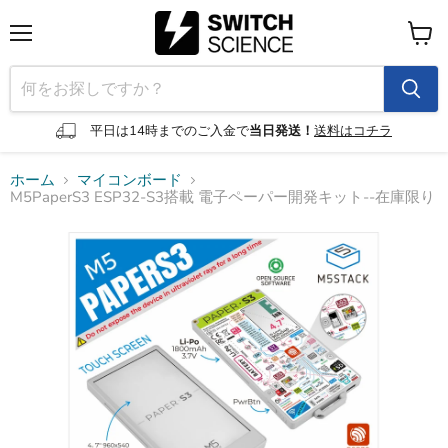
メ
カ
ニ
ー
ュ
ト
ー
を
見
平日は14時までのご入金で
当日発送！
送料はコチラ
る
ホーム
マイコンボード
M5PaperS3 ESP32-S3搭載 電子ペーパー開発キット--在庫限り