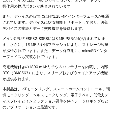
このデバイスには、IMU ジャイロセンサ、オンボードブザー、
操作用の物理ボタンが統合されています。
また、デバイスの背面にはHY1.25-4P インターフェースが配置
されています。デバイスはOTG機能もサポートしており、外部
デバイスの接続とデータ交換機能を提供します。
メインCPUのESP32-S3R8には8 MB PSRAMが含まれていま
す。さらに、16 MBの外部フラッシュにより、ストレージ容量
が拡張されています。また、データ保存用に、microSDインタ
ーフェイスも実装されています。
充電機能付きの1800 mAhリチウムバッテリーを内蔵し、内部
RTC（BM8563）により、スリープおよびウェイクアップ機能
が提供されます。
本製品は、IoTモニタリング、スマートホームコントロール、環
境モニタリング、ヘルスモニタリング、電子ラベル、低電力デ
ィスプレイとインタラクション要件を伴うデータロギングなど
のアプリケーションに最適です。