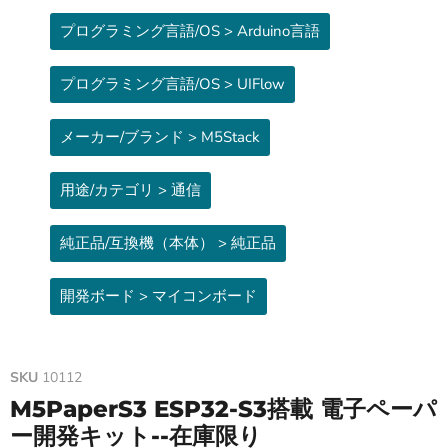
プログラミング言語/OS > Arduino言語
プログラミング言語/OS > UIFlow
メーカー/ブランド > M5Stack
用途/カテゴリ > 通信
純正品/互換機（本体） > 純正品
開発ボード > マイコンボード
SKU
10112
M5PaperS3 ESP32-S3搭載 電子ペーパ
ー開発キット--在庫限り