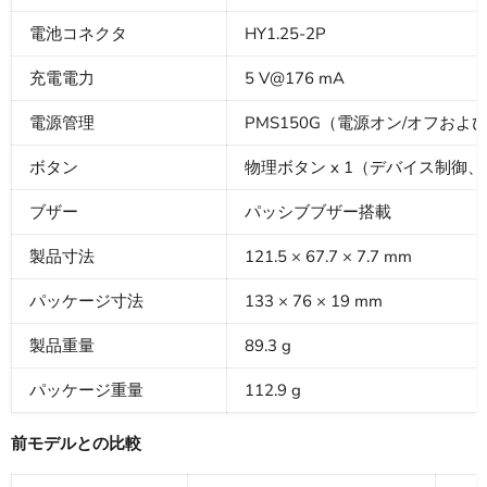
電池コネクタ
HY1.25-2P
充電電力
5 V@176 mA
電源管理
PMS150G（電源オン/オフおよびプロ
ボタン
物理ボタン x 1（デバイス制御
ブザー
パッシブブザー搭載
製品寸法
121.5 × 67.7 × 7.7 mm
パッケージ寸法
133 × 76 × 19 mm
製品重量
89.3 g
パッケージ重量
112.9 g
前モデルとの比較