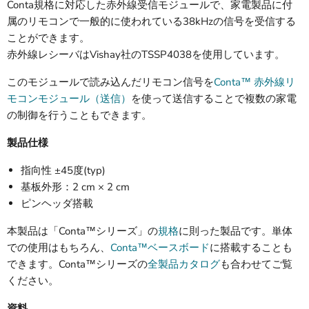
Conta規格に対応した赤外線受信モジュールで、家電製品に付
属のリモコンで一般的に使われている38kHzの信号を受信する
ことができます。
赤外線レシーバはVishay社のTSSP4038を使用しています。
このモジュールで読み込んだリモコン信号を
Conta™ 赤外線リ
モコンモジュール（送信）
を使って送信することで複数の家電
の制御を行うこともできます。
製品仕様
指向性 ±45度(typ)
基板外形：2 cm × 2 cm
ピンヘッダ搭載
本製品は「Conta™シリーズ」の
規格
に則った製品です。単体
での使用はもちろん、
Conta™ベースボード
に搭載することも
できます。Conta™シリーズの
全製品カタログ
も合わせてご覧
ください。
資料