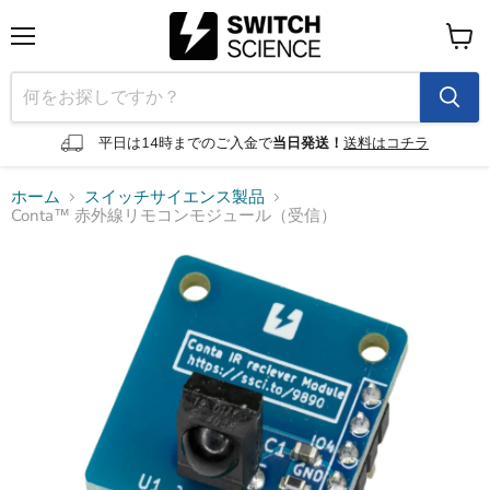
メ
カ
ニ
ー
ュ
ト
ー
を
見
平日は14時までのご入金で
当日発送！
送料はコチラ
る
ホーム
スイッチサイエンス製品
Conta™ 赤外線リモコンモジュール（受信）