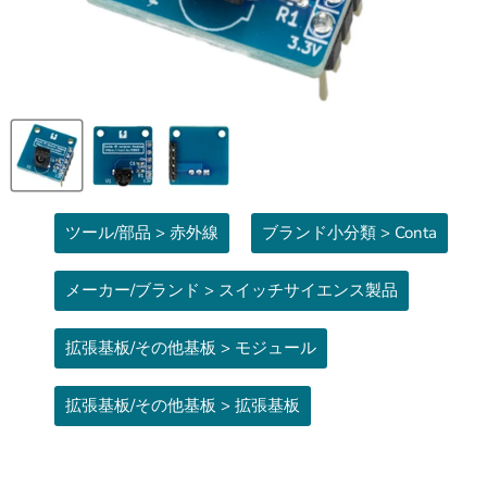
ツール/部品 > 赤外線
ブランド小分類 > Conta
メーカー/ブランド > スイッチサイエンス製品
拡張基板/その他基板 > モジュール
拡張基板/その他基板 > 拡張基板