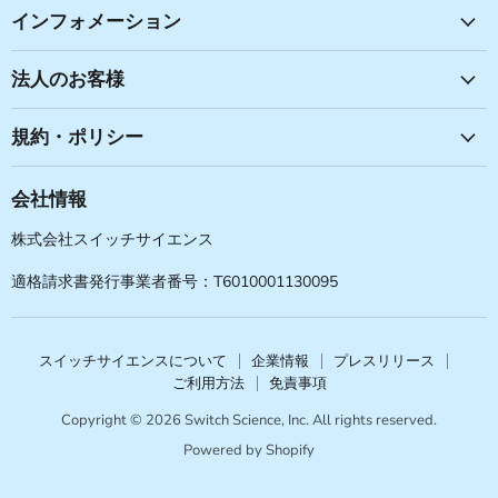
つ
つ
つ
つ
インフォメーション
け
け
け
け
て
て
て
て
法人のお客様
く
く
く
く
だ
だ
だ
だ
規約・ポリシー
さ
さ
さ
さ
い
い
い
い
会社情報
株式会社スイッチサイエンス
適格請求書発行事業者番号：T6010001130095
スイッチサイエンスについて
企業情報
プレスリリース
ご利用方法
免責事項
Copyright © 2026 Switch Science, Inc. All rights reserved.
Powered by Shopify