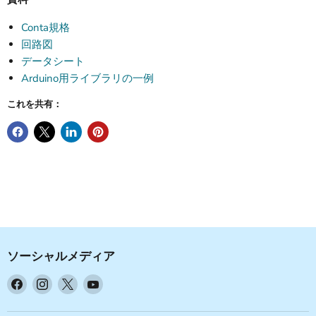
Conta規格
回路図
データシート
Arduino用ライブラリの一例
これを共有：
ソーシャルメディア
Facebook
Instagram
X
YouTube
で
で
で
で
見
見
見
見