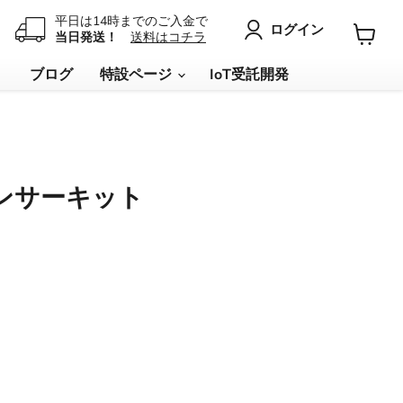
平日は14時までのご入金で
ログイン
当日発送！
送料はコチラ
カ
ー
リ
ブログ
特設ページ
IoT受託開発
ト
を
見
る
センサーキット