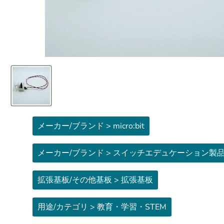
メーカー/ブランド > micro:bit
メーカー/ブランド > スイッチエデュケーション製
拡張基板/その他基板 > 拡張基板
用途/カテゴリ > 教育・学習・STEM