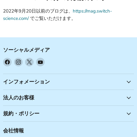
2022年9月20日以前のブログは、
https://mag.switch-
science.com/
でご覧いただけます。
ソーシャルメディア
Facebook
Instagram
X
YouTube
で
で
で
で
見
見
見
見
つ
つ
つ
つ
インフォメーション
け
け
け
け
て
て
て
て
法人のお客様
く
く
く
く
だ
だ
だ
だ
規約・ポリシー
さ
さ
さ
さ
い
い
い
い
会社情報