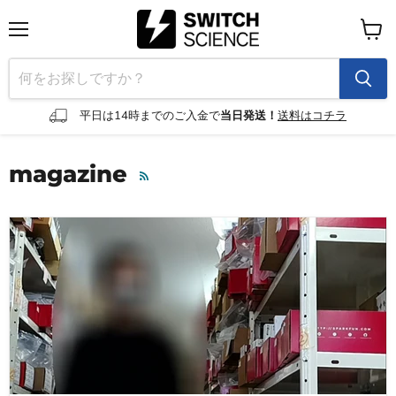
メ
カ
ニ
ー
ュ
ト
ー
を
見
平日は14時までのご入金で
当日発送！
送料はコチラ
る
magazine
RSS