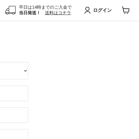
平日は14時までのご入金で
ログイン
当日発送！
送料はコチラ
カ
ー
ト
を
見
る