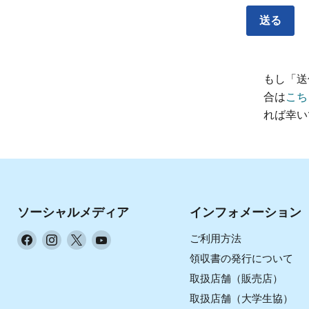
送る
もし「送
合は
こち
れば幸い
ソーシャルメディア
インフォメーション
Facebook
Instagram
X
YouTube
ご利用方法
で
で
で
で
領収書の発行について
見
見
見
見
取扱店舗（販売店）
つ
つ
つ
つ
取扱店舗（大学生協）
け
け
け
け