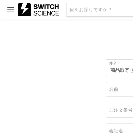
メ
ニ
ュ
ー
件名
名前
ご注文番号
会社名