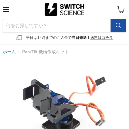
メ
カ
ニ
ー
ュ
ト
ー
を
見
平日は14時までのご入金で
当日発送！
送料はコチラ
る
ホーム
Pan/Tilt 機構作成キット