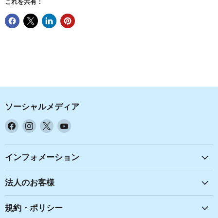
これを共有：
ソーシャルメディア
Facebook
Instagram
X
YouTube
で
で
で
で
見
見
見
見
つ
つ
つ
つ
インフォメーション
け
け
け
け
て
て
て
て
法人のお客様
く
く
く
く
だ
だ
だ
だ
規約・ポリシー
さ
さ
さ
さ