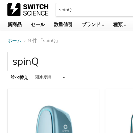
新商品
セール
数量値引
ブランド
種類
ホーム
9 件 「spinQ」
「spinQ」
の
検
並べ替え
索
商
品
結
【お
【お
取
取
果
り
り
寄
寄
せ】
せ】
Triangulum
Gemini
-
-