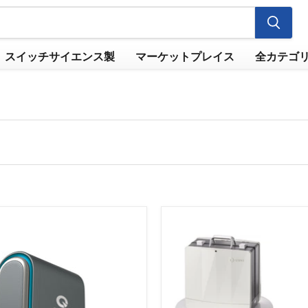
スイッチサイエンス製
マーケットプレイス
全カテゴ
【お
取
り
寄
せ】
Gemini
Lab