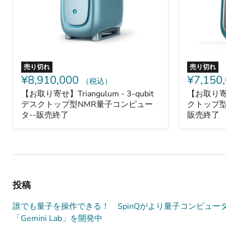
3-
2-
qubit
qubit
デ
デ
ス
ス
ク
ク
ト
ト
ッ
ッ
プ
プ
売り切れ
売り切れ
型
型
¥8,910,000
¥7,150
（税込）
NMR
NMR
量
量
【お取り寄せ】Triangulum - 3-qubit
【お取り寄せ】
子
子
デスクトップ型NMR量子コンピュー
クトップ型
コ
コ
タ--販売終了
販売終了
ン
ン
ピ
ピ
ュ
ュ
ー
ー
タ-
タ-
-
-
販
販
売
売
投稿
終
終
了
了
誰でも量子を操作できる！ SpinQがより量子コンピュー
「Gemini Lab」を開発中