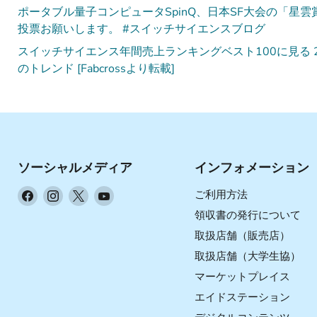
ポータブル量子コンピュータSpinQ、日本SF大会の「星
投票お願いします。 #スイッチサイエンスブログ
スイッチサイエンス年間売上ランキングベスト100に見る 
のトレンド [Fabcrossより転載]
ソーシャルメディア
インフォメーション
Facebook
Instagram
X
YouTube
ご利用方法
で
で
で
で
領収書の発行について
見
見
見
見
取扱店舗（販売店）
つ
つ
つ
つ
取扱店舗（大学生協）
け
け
け
け
マーケットプレイス
て
て
て
て
く
く
く
く
エイドステーション
だ
だ
だ
だ