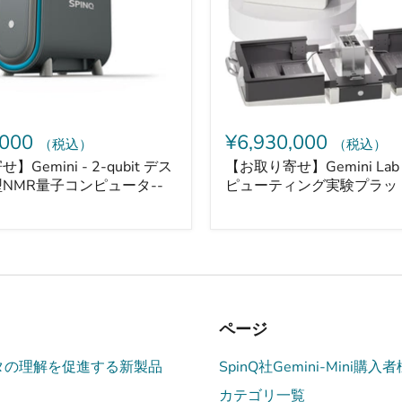
-
量
子
コ
ン
ピ
ュ
ー
テ
,000
¥6,930,000
（税込）
（税込）
ィ
ン
Gemini - 2-qubit デス
【お取り寄せ】Gemini Lab
グ
NMR量子コンピュータ--
ピューティング実験プラッ
実
験
プ
ラ
ッ
ト
フ
ォ
ー
ページ
ム
タの理解を促進する新製品
SpinQ社Gemini-Mini購
カテゴリ一覧