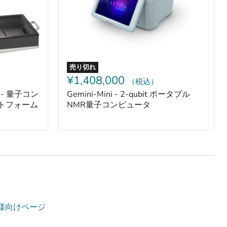
タ
ブ
ル
NMR
量
子
コ
ン
売り切れ
ピ
¥1,408,000
（税込）
ュ
ー
 - 量子コン
Gemini-Mini - 2-qubit ポータブル
タ
トフォーム
NMR量子コンピュータ
入者様向けページ