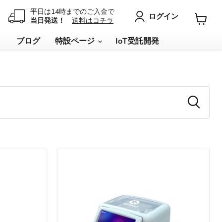
平日は14時までのご入金で
ログイン
当日発送！
送料はコチラ
カ
ー
リ
ブログ
特設ページ
IoT受託開発
ト
を
見
る
Gemini-
Mini
-
2-
qubit
ポ
ー