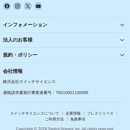
Facebook
Instagram
X
YouTube
で
で
で
で
見
見
見
見
つ
つ
つ
つ
インフォメーション
け
け
け
け
て
て
て
て
法人のお客様
く
く
く
く
だ
だ
だ
だ
規約・ポリシー
さ
さ
さ
さ
い
い
い
い
会社情報
株式会社スイッチサイエンス
適格請求書発行事業者番号：T6010001130095
スイッチサイエンスについて
企業情報
プレスリリース
ご利用方法
免責事項
Copyright © 2026 Switch Science, Inc. All rights reserved.