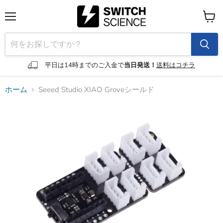
メ
カ
ニ
ー
ュ
ト
ー
を
見
平日は14時までのご入金で
当日発送！
送料はコチラ
る
ホーム
Seeed Studio XIAO Groveシールド