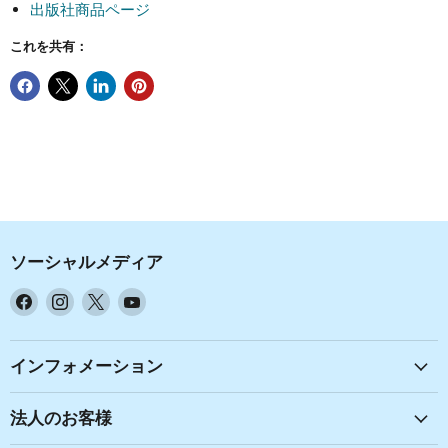
出版社商品ページ
これを共有：
ソーシャルメディア
Facebook
Instagram
X
YouTube
で
で
で
で
見
見
見
見
つ
つ
つ
つ
インフォメーション
け
け
け
け
て
て
て
て
法人のお客様
く
く
く
く