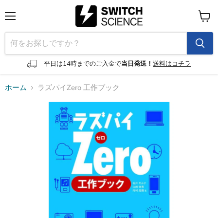
メ
カ
ニ
ー
ュ
ト
ー
を
見
平日は14時までのご入金で
当日発送！
送料はコチラ
る
ホーム
ラズパイZero 工作ブック