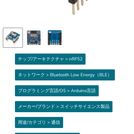
チップ/アーキテクチャ > nRF52
ネットワーク > Bluetooth Low Energy（BLE）
プログラミング言語/OS > Arduino言語
メーカー/ブランド > スイッチサイエンス製品
用途/カテゴリ > 通信