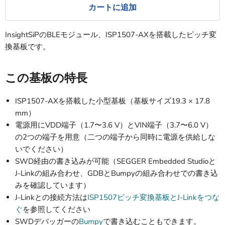
カートに追加
InsightSiPのBLEモジュール、ISP1507-AXを搭載したピッチ変
換基板です。
この基板の特長
ISP1507-AXを搭載した小型基板（基板サイズ19.3 × 17.8
mm）
電源用にVDD端子（1.7〜3.6 V）とVIN端子（3.7〜6.0 V）
の2つの端子を用意（二つの端子から同時に電源を供給しな
いでください）
SWD経由の書き込みが可能（SEGGER Embedded Studioと
J-Linkの組み合わせ、GDBとBumpyの組み合わせでの書き込
みを確認しています）
J-Linkとの接続方法は
ISP1507ピッチ変換基板とJ-Linkをつな
ぐ
を参照してください
SWDデバッガーの
Bumpy
で書き込むこともできます。