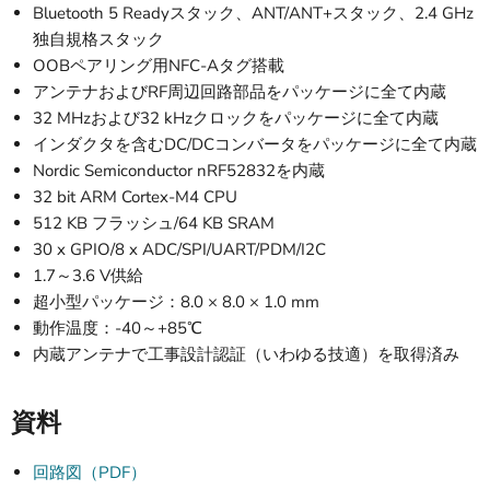
Bluetooth 5 Readyスタック、ANT/ANT+スタック、2.4 GHz
独自規格スタック
OOBペアリング用NFC-Aタグ搭載
アンテナおよびRF周辺回路部品をパッケージに全て内蔵
32 MHzおよび32 kHzクロックをパッケージに全て内蔵
インダクタを含むDC/DCコンバータをパッケージに全て内蔵
Nordic Semiconductor nRF52832を内蔵
32 bit ARM Cortex-M4 CPU
512 KB フラッシュ/64 KB SRAM
30 x GPIO/8 x ADC/SPI/UART/PDM/I2C
1.7～3.6 V供給
超小型パッケージ：8.0 × 8.0 × 1.0 mm
動作温度：-40～+85℃
内蔵アンテナで工事設計認証（いわゆる技適）を取得済み
資料
回路図（PDF）