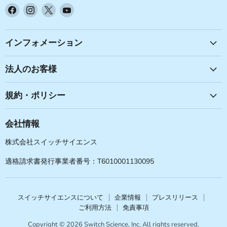
Facebook
Instagram
X
YouTube
で
で
で
で
見
見
見
見
つ
つ
つ
つ
インフォメーション
け
け
け
け
て
て
て
て
法人のお客様
く
く
く
く
だ
だ
だ
だ
規約・ポリシー
さ
さ
さ
さ
い
い
い
い
会社情報
株式会社スイッチサイエンス
適格請求書発行事業者番号：T6010001130095
スイッチサイエンスについて
企業情報
プレスリリース
ご利用方法
免責事項
Copyright © 2026 Switch Science, Inc. All rights reserved.