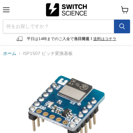
メ
カ
ニ
ー
ュ
ト
ー
を
見
平日は14時までのご入金で
当日発送！
送料はコチラ
る
ホーム
ISP1507 ピッチ変換基板