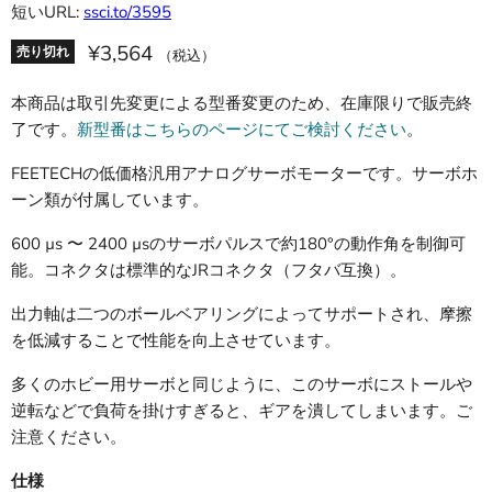
短いURL:
ssci.to/3595
¥3,564
売り切れ
（税込）
本商品は取引先変更による型番変更のため、在庫限りで販売終
了です。
新型番はこちらのページにてご検討ください
。
FEETECHの低価格汎用アナログサーボモーターです。サーボホ
ーン類が付属しています。
600 µs 〜 2400 µsのサーボパルスで約180°の動作角を制御可
能。コネクタは標準的なJRコネクタ（フタバ互換）。
出力軸は二つのボールベアリングによってサポートされ、摩擦
を低減することで性能を向上させています。
多くのホビー用サーボと同じように、このサーボにストールや
逆転などで負荷を掛けすぎると、ギアを潰してしまいます。ご
注意ください。
仕様