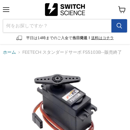
メ
カ
ニ
ー
ュ
ト
ー
を
見
平日は14時までのご入金で
当日発送！
送料はコチラ
る
ホーム
FEETECH スタンダードサーボ FS5103B--販売終了