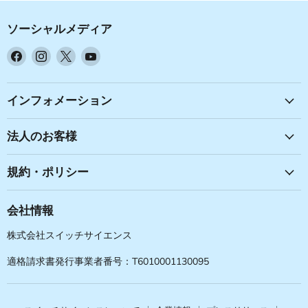
ソーシャルメディア
Facebook
Instagram
X
YouTube
で
で
で
で
見
見
見
見
つ
つ
つ
つ
インフォメーション
け
け
け
け
て
て
て
て
法人のお客様
く
く
く
く
だ
だ
だ
だ
規約・ポリシー
さ
さ
さ
さ
い
い
い
い
会社情報
株式会社スイッチサイエンス
適格請求書発行事業者番号：T6010001130095