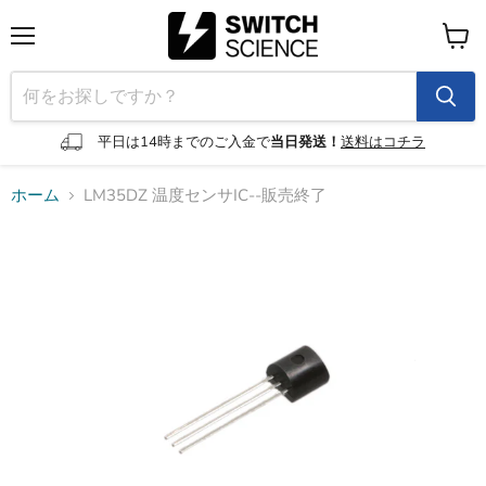
メ
カ
ニ
ー
ュ
ト
ー
を
見
平日は14時までのご入金で
当日発送！
送料はコチラ
る
ホーム
LM35DZ 温度センサIC--販売終了