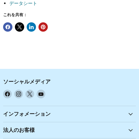
データシート
これを共有：
ソーシャルメディア
Facebook
Instagram
X
YouTube
で
で
で
で
見
見
見
見
つ
つ
つ
つ
インフォメーション
け
け
け
け
て
て
て
て
法人のお客様
く
く
く
く