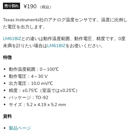
¥190
売り切れ
（税込）
Texas Instruments社のアナログ温度センサです。温度に比例し
た電圧を出力します。
LM61BIZ
との違いは動作温度範囲、動作電圧、精度です。0度
未満を計りたい場合は
LM61BIZ
をお使いください。
特徴
動作温度範囲：0～100℃
動作電圧：4～30 V
出力電圧：10.0 mV/℃
精度：±0.75℃（室温では±0.25℃）
パッケージ：TO-92
サイズ：5.2 x 4.19 x 5.2 mm
資料
製品ページ