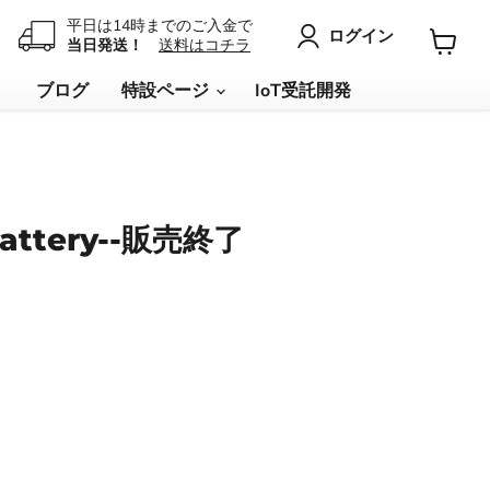
平日は14時までのご入金で
ログイン
当日発送！
送料はコチラ
カ
ー
リ
ブログ
特設ページ
IoT受託開発
ト
を
見
る
 Battery--販売終了