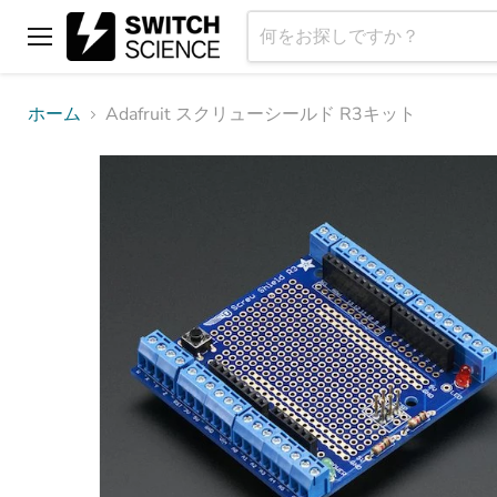
メ
ニ
ュ
ホーム
Adafruit スクリューシールド R3キット
ー