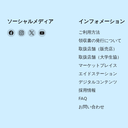
ソーシャルメディア
インフォメーション
Facebook
Instagram
X
YouTube
ご利用方法
で
で
で
で
領収書の発行について
見
見
見
見
取扱店舗（販売店）
つ
つ
つ
つ
取扱店舗（大学生協）
け
け
け
け
マーケットプレイス
て
て
て
て
く
く
く
く
エイドステーション
だ
だ
だ
だ
デジタルコンテンツ
さ
さ
さ
さ
採用情報
い
い
い
い
FAQ
お問い合わせ