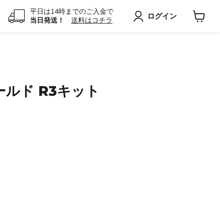
平日は14時までのご入金で
ログイン
当日発送！
送料はコチラ
カ
ー
ト
を
見
る
シールド R3キット