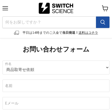
メ
カ
ニ
ー
ュ
ト
ー
を
見
平日は14時までのご入金で
当日発送！
送料はコチラ
る
お問い合わせフォーム
件名
名前
Eメール