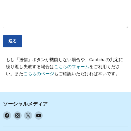
送る
もし「送信」ボタンが機能しない場合や、Captchaの判定に
繰り返し失敗する場合は
こちらのフォーム
をご利用くださ
い。また
こちらのページ
もご確認いただければ幸いです。
ソーシャルメディア
Facebook
Instagram
X
YouTube
で
で
で
で
見
見
見
見