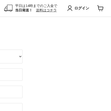
平日は14時までのご入金で
ログイン
当日発送！
送料はコチラ
カ
ー
ト
を
見
る