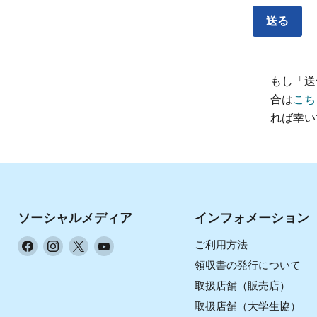
送る
もし「送
合は
こち
れば幸い
ソーシャルメディア
インフォメーション
Facebook
Instagram
X
YouTube
ご利用方法
で
で
で
で
領収書の発行について
見
見
見
見
取扱店舗（販売店）
つ
つ
つ
つ
取扱店舗（大学生協）
け
け
け
け