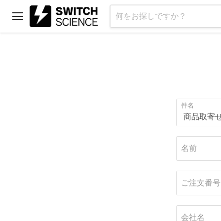
メ
ニ
ュ
ー
件名
名前
ご注文番号
会社名