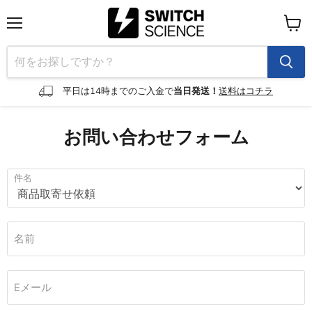
メ
カ
ニ
ー
ュ
ト
ー
を
見
平日は14時までのご入金で
当日発送！
送料はコチラ
る
お問い合わせフォーム
件名
名前
Eメール