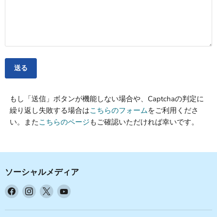
送る
もし「送信」ボタンが機能しない場合や、Captchaの判定に
繰り返し失敗する場合は
こちらのフォーム
をご利用くださ
い。また
こちらのページ
もご確認いただければ幸いです。
ソーシャルメディア
Facebook
Instagram
X
YouTube
で
で
で
で
見
見
見
見