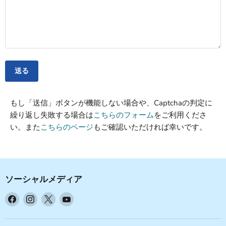
送る
もし「送信」ボタンが機能しない場合や、Captchaの判定に
繰り返し失敗する場合は
こちらのフォーム
をご利用くださ
い。また
こちらのページ
もご確認いただければ幸いです。
ソーシャルメディア
Facebook
Instagram
X
YouTube
で
で
で
で
見
見
見
見