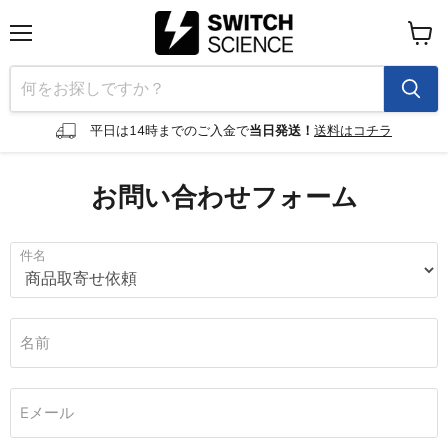
メ
カ
ニ
ー
ュ
ト
ー
を
見
平日は14時までのご入金で
当日発送！
送料はコチラ
る
お問い合わせフォーム
件名
名前
Eメール