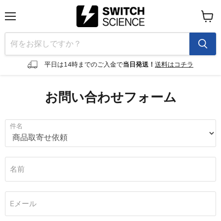
メ
カ
ニ
ー
ュ
ト
ー
を
見
平日は14時までのご入金で
当日発送！
送料はコチラ
る
お問い合わせフォーム
件名
名前
Eメール