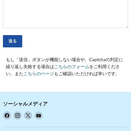
送る
もし「送信」ボタンが機能しない場合や、Captchaの判定に
繰り返し失敗する場合は
こちらのフォーム
をご利用くださ
い。また
こちらのページ
もご確認いただければ幸いです。
ソーシャルメディア
Facebook
Instagram
X
YouTube
で
で
で
で
見
見
見
見