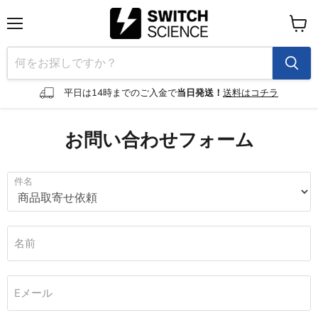
メ
カ
ニ
ー
ュ
ト
ー
を
見
平日は14時までのご入金で
当日発送！
送料はコチラ
る
お問い合わせフォーム
件名
名前
Eメール