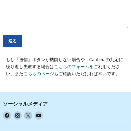
送る
もし「送信」ボタンが機能しない場合や、Captchaの判定に
繰り返し失敗する場合は
こちらのフォーム
をご利用くださ
い。また
こちらのページ
もご確認いただければ幸いです。
ソーシャルメディア
Facebook
Instagram
X
YouTube
で
で
で
で
見
見
見
見