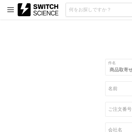
メ
ニ
ュ
ー
件名
名前
ご注文番号
会社名