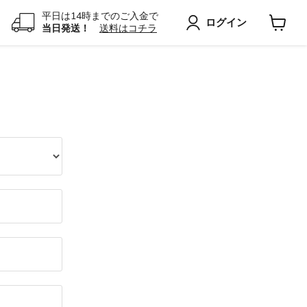
平日は14時までのご入金で
ログイン
当日発送！
送料はコチラ
カ
ー
ト
を
見
る