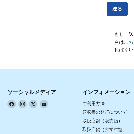
送る
もし「送
合は
こち
れば幸い
ソーシャルメディア
インフォメーション
Facebook
Instagram
X
YouTube
ご利用方法
で
で
で
で
領収書の発行について
見
見
見
見
取扱店舗（販売店）
つ
つ
つ
つ
取扱店舗（大学生協）
け
け
け
け